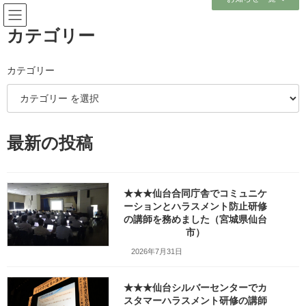
コ
ナ
ン
ビ
テ
ゲ
カテゴリー
ン
ー
ツ
シ
へ
ョ
カテゴリー
ブログ
ス
ン
キ
に
ッ
移
プ
動
ホーム
ブログ
最新の投稿
オンライン社員研修・リモート社員研修（ハイブリッド含む）
オンライン社員研修・リモート
★★★仙台合同庁舎でコミュニケ
社員研修（ハイブリッド含む）
ーションとハラスメント防止研修
の講師を務めました（宮城県仙台
市）
2026年7月31日
★★★宮城県保険医協会様の医
ハラスメント防止
療スタッフセミナーでハラスメ
★★★仙台シルバーセンターでカ
ントにならないコミュニケーシ
スタマーハラスメント研修の講師
ョン術の講師を務めました （宮