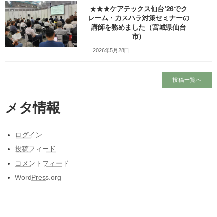
させていただいた研修で、係の方がネット検索
★★★ケアテックス仙台’26でク
で私を見つけてくださったのが元々のきっかけ
レーム・カスハラ対策セミナーの
です […]
講師を務めました（宮城県仙台
市）
続きを読む
2026年5月28日
★★★リスクマネジメントオン
ハラスメント防止
ラインセミナーで「リーダーの
投稿一覧へ
ための職員育成研修」の講師を
務めました（宮城県仙台市）
メタ情報
2023年1月26日
講座の概要 1月26日（木）は総合保険代理店の
ログイン
株式会社オンワード・マエノ様が主催する介護
福祉事業者様向けリスクマネジメントオンライ
投稿フィード
ンセミナーで講師を務めました。 オンワード・
マエノ様の介護福祉事業者様向けリスクマネジ
コメントフィード
メン […]
WordPress.org
続きを読む