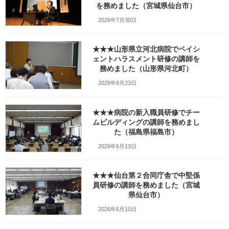
を務めました（宮城県仙台市）
城県仙台市）
2026年7月30日
2023年10月27日
講座の概要 10月27日（金）は宮城県保険医協
会様の医療スタッフセミナーで講師を務め「ハ
★★★山形県立河北病院でペイシ
ラスメントにならないコミュニケーション術」
ェントハラスメント研修の講師を
というテーマでお話をさせていただきました。
務めました（山形県河北町）
このセミナーはホームページからご依頼をいた
2026年6月23日
だき […]
続きを読む
★★★病院の新入職員研修でチー
ムビルディングの講師を務めまし
た（福島県福島市）
★★★（2023.2月）茨城県の社
コーチング
会福祉法人様（社会福祉協議
2026年6月13日
会）のオンラインリモートコー
チング研修（ZOOM）で講師を
務めました。
★★★仙台第２合同庁舎で中堅係
員研修の講師を務めました（宮城
2023年2月2日
県仙台市）
講座の概要 ２月２日（木）は茨城県の社会福祉
2026年6月10日
法人様のオンラインコーチング研修（ZOOMリ
モート研修）で講師を務めました。 昨年も担当