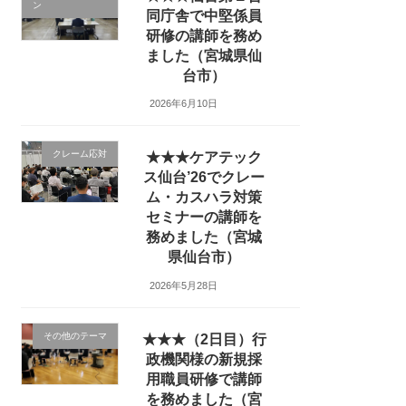
ン
同庁舎で中堅係員
研修の講師を務め
ました（宮城県仙
台市）
2026年6月10日
クレーム応対
★★★ケアテック
ス仙台’26でクレー
ム・カスハラ対策
セミナーの講師を
務めました（宮城
県仙台市）
2026年5月28日
その他のテーマ
★★★（2日目）行
政機関様の新規採
用職員研修で講師
を務めました（宮