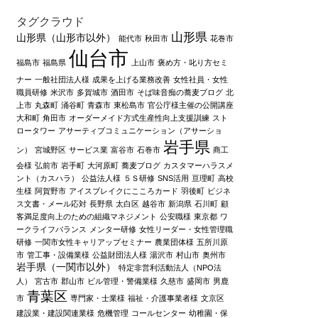
タグクラウド
山形県
山形県（山形市以外）
能代市
秋田市
花巻市
仙台市
福島市
福島県
上山市
褒め方・叱り方セミ
ナー
一般社団法人様
成果を上げる業務改善
女性社員・女性
職員研修
米沢市
多賀城市
酒田市
そば味音痴の蕎麦ブログ
北
上市
丸森町
涌谷町
青森市
東松島市
官公庁様主催の公開講座
大和町
角田市
オーダーメイド方式生産性向上支援訓練
スト
ロータワー
アサーティブコミュニケーション（アサーショ
岩手県
ン）
宮城野区
サービス業
富谷市
石巻市
商工
会様
弘前市
岩手町
大河原町
蕎麦ブログ
カスタマーハラスメ
ント（カスハラ）
公益法人様
５Ｓ研修
SNS活用
亘理町
高校
生様
阿賀野市
アイスブレイクにこころカード
羽後町
ビジネ
ス文書・メール応対
長野県
太白区
越谷市
新潟県
石川町
顧
客満足度向上のための組織マネジメント
公安職様
東京都
ワ
ークライフバランス
メンター研修
女性リーダー・女性管理職
研修
一関市女性キャリアップセミナー
農業団体様
五所川原
市
管工事・設備業様
公益財団法人様
湯沢市
村山市
奥州市
岩手県（一関市以外）
特定非営利活動法人（NPO法
人）
宮古市
郡山市
ビル管理・警備業様
久慈市
盛岡市
男鹿
青葉区
市
専門家・士業様
福祉・介護事業者様
文京区
建設業・建設関連業様
危機管理
コールセンター
幼稚園・保