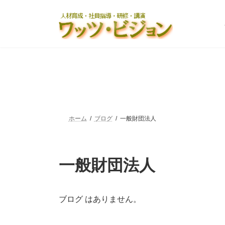
コ
ナ
ン
ビ
テ
ゲ
ン
ー
ツ
シ
へ
ョ
ス
ン
キ
に
ッ
移
プ
動
ホーム
ブログ
一般財団法人
一般財団法人
ブログ はありません。