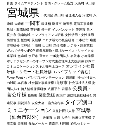
育園
タイムマネジメント
苦情・クレーム応対
大衡村
秋田県
宮城県
千代田区
柴田町
倫理法人会
河北町
八
一関市
峰町
大崎市
報連相
塩釜市
埼玉県
電気工事業様
教員・教職員様
茅野市
横手市
インバスケット
伊達市
泉区
長井市
仙南地域
コンプライアンス研修
女性活用・女性雇用
情報管理
飯豊町
茨城県
コロナ禍での集合研修
二本松市
雇用
管理研修
若林区
千厩町
山田町
気仙沼市
ホテル・旅館業様
Wordでチラシ/POP
産業廃棄物・環境サービス・リサイクル
事業様
色麻町
水戸市
登米市
一般財団法人
名取市
小売業様
ポリテクセンターのオープン方式生産性向上支援訓練
鶴岡市
オンライン社員
コミュニケーションスキル等向上コース
研修・リモート社員研修（ハイブリッド含む）
PowerPoint・パワポプレゼンテーション
川崎町
困った社員へ
山形市
の対応
本宮市
社会福祉事業者様
社会福祉法人様
財
公務員・
団法人様
個人情報保護研修
八幡平市
岩沼市
官公庁様
製造業様
松島町
新潟市
消防職員様研修と関
タイプ別コ
連記事
須賀川市
安全大会・協力会行事
ミュニケーション
宮城県
公益社団法人様
（仙台市以外）
天童市
古川
大学生
医療従事者様
定
着支援
美里町
食品メーカー
青森県
利府町
婚活セミナー