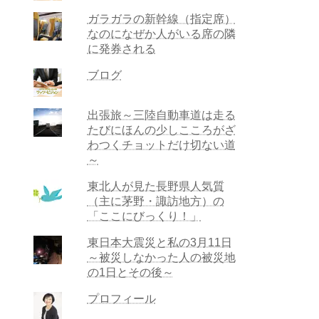
ガラガラの新幹線（指定席）
なのになぜか人がいる席の隣
に発券される
ブログ
出張旅～三陸自動車道は走る
たびにほんの少しこころがざ
わつくチョットだけ切ない道
～
東北人が見た長野県人気質
（主に茅野・諏訪地方）の
「ここにびっくり！」
東日本大震災と私の3月11日
～被災しなかった人の被災地
の1日とその後～
プロフィール