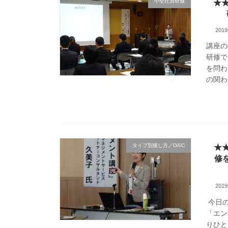
中堅社員研修
★
201
講座の
研修で
を問わ
の関わ
タイプ別接し方／DiSC
★
修
201
今日の
「エン
りひと