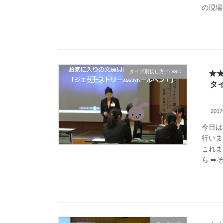
の現場
タイプ別接し方／DiSC
★
タ
201
今日は
行いま
これま
ら ➡