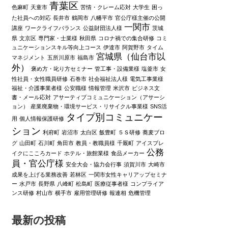
青葉区
色麻町
天童市
苦情・クレーム応対
大学生
困っ
た社員への対応
長井市
鶴岡市
八幡平市
官公庁様主催の公開
一関市
講座
ワークライフバランス
公益財団法人様
茨城
県
文京区
専門家・士業様
秋田県
コロナ禍での集合研修
コミ
ュニケーションスキル等向上コース
伊達市
阿賀野市
タイム
宮城県（仙台市以
マネジメント
五所川原市
福島市
外）
褒め方・叱り方セミナー
管工事・設備業様
塩釜市
女
性社員・女性職員研修
石巻市
社会福祉法人様
電気工事業様
福祉・介護事業者様
公安職様
情報管理
米沢市
ビジネス文
書・メール応対
アサーティブコミュニケーション（アサーシ
ョン）
産業廃棄物・環境サービス・リサイクル事業様
SNS活
タイプ別コミュニケー
用
個人情報保護研修
ション
利府町
岩沼市
太白区
飯豊町
５Ｓ研修
蕎麦ブロ
グ
山田町
石川町
角田市
教員・教職員様
千厩町
アイスブレ
公務
イクにこころカード
ホテル・旅館業様
食品メーカー
員・官公庁様
安全大会・協力会行事
須賀川市
大崎市
成果を上げる業務改善
若林区
一関市女性キャリアップセミナ
ー
水戸市
長野県
八峰町
松島町
医療従事者様
コンプライア
ンス研修
村山市
横手市
雇用管理研修
報連相
危機管理
最新の投稿