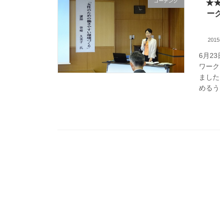
コーチング
★
ー
201
6月2
ワーク
ました
めるう