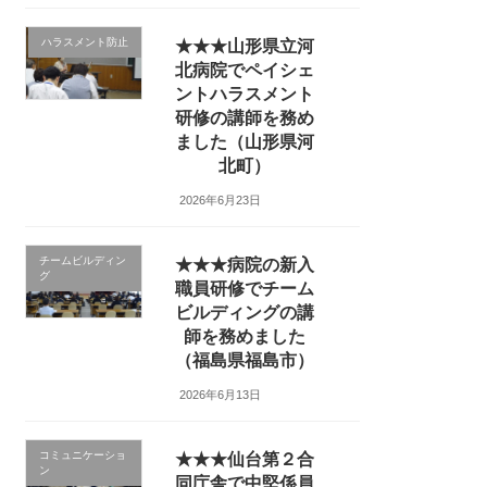
ハラスメント防止
★★★山形県立河
北病院でペイシェ
ントハラスメント
研修の講師を務め
ました（山形県河
北町）
2026年6月23日
チームビルディン
★★★病院の新入
グ
職員研修でチーム
ビルディングの講
師を務めました
（福島県福島市）
2026年6月13日
コミュニケーショ
★★★仙台第２合
ン
同庁舎で中堅係員