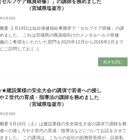
（セルフケア職員研修）」の講師を務めました
（宮城県塩釜市）
6年2月19日
概要 ２月19日は仙台保健福祉事務所で「セルフケア研修」の講
めました。 これは宮城県の職員様向けのメンタルヘルス研修
施のご希望をいただいた部門を2025年12月から2026年2月まで
にご訪問してお […]
続きを読む
★★建設業様の安全大会の講演で若者への接し
やＺ世代の育成・指導法の講師を務めました
（宮城県塩釜市）
4年5月18日
概要 5月18日（土）は建設業様の安全衛生大会の講演で講師を務
者への接し方やＺ世代の育成・指導法などについてお話をさせて
きました。 この講演は、こちらの会社の総務部長様が、以前私