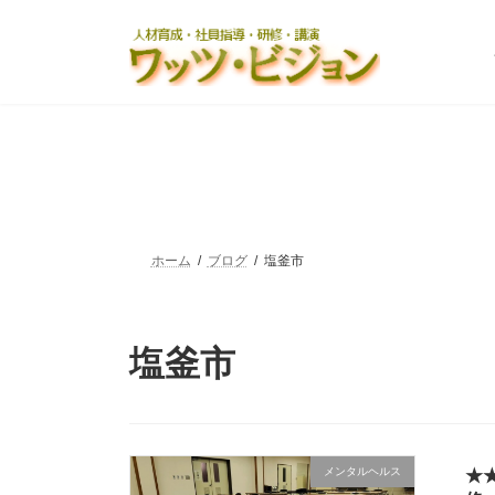
コ
ナ
ン
ビ
テ
ゲ
ン
ー
ツ
シ
へ
ョ
ス
ン
キ
に
ッ
移
プ
動
ホーム
ブログ
塩釜市
塩釜市
メンタルヘルス
★