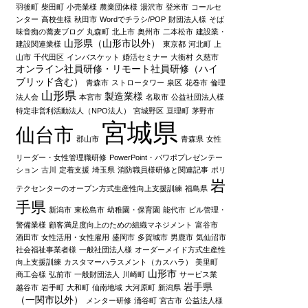
羽後町
柴田町
小売業様
農業団体様
湯沢市
登米市
コールセ
ンター
高校生様
秋田市
Wordでチラシ/POP
財団法人様
そば
味音痴の蕎麦ブログ
丸森町
北上市
奥州市
二本松市
建設業・
山形県（山形市以外）
建設関連業様
東京都
河北町
上
山市
千代田区
インバスケット
婚活セミナー
大衡村
久慈市
オンライン社員研修・リモート社員研修（ハイ
ブリッド含む）
青森市
ストロータワー
泉区
花巻市
倫理
山形県
製造業様
法人会
本宮市
名取市
公益社団法人様
特定非営利活動法人（NPO法人）
宮城野区
亘理町
茅野市
宮城県
仙台市
郡山市
青森県
女性
リーダー・女性管理職研修
PowerPoint・パワポプレゼンテー
ション
古川
定着支援
埼玉県
消防職員様研修と関連記事
ポリ
岩
テクセンターのオープン方式生産性向上支援訓練
福島県
手県
新潟市
東松島市
幼稚園・保育園
能代市
ビル管理・
警備業様
顧客満足度向上のための組織マネジメント
富谷市
酒田市
女性活用・女性雇用
盛岡市
多賀城市
男鹿市
気仙沼市
社会福祉事業者様
一般社団法人様
オーダーメイド方式生産性
向上支援訓練
カスタマーハラスメント（カスハラ）
美里町
山形市
商工会様
弘前市
一般財団法人
川崎町
サービス業
岩手県
越谷市
岩手町
大和町
仙南地域
大河原町
新潟県
（一関市以外）
メンター研修
涌谷町
宮古市
公益法人様