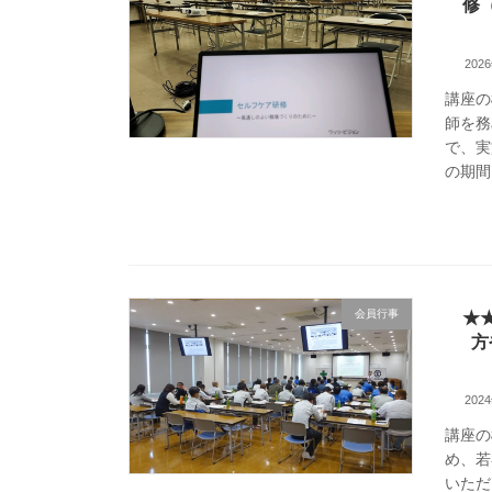
修
202
講座の
師を務
で、実
の期間
会員行事
★
方
202
講座の
め、若
いただ