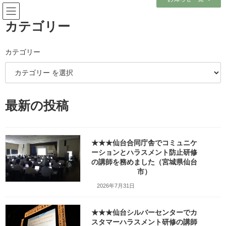
コ
ナ
ン
ビ
テ
ゲ
カテゴリー
ン
ー
ツ
シ
へ
ョ
カテゴリー
ブログ
ス
ン
キ
に
ッ
移
プ
動
ホーム
ブログ
教員・教職員様
最新の投稿
教員・教職員様
★★★仙台合同庁舎でコミュニケ
ーションとハラスメント防止研修
の講師を務めました（宮城県仙台
★★★2017教職員組合の勉強会
コーチング
市）
行事（分科会）でコーチング研
修の講師を務めました（宮城県
2026年7月31日
仙台市）
2017年2月5日
★★★仙台シルバーセンターでカ
スタマーハラスメント研修の講師
講座の概要 2017年2月5日（日）は教職員組合