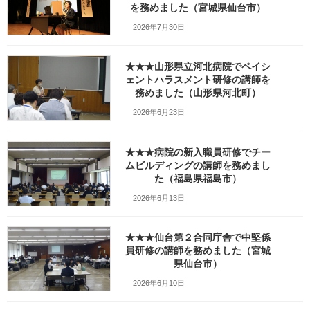
を務めました（宮城県仙台市）
様の勉強会行事の分科会で2日目の今日はコー
チング研修の講師を務めました。 昨年も分科会
2026年7月30日
の講師として参加した一泊二日の勉強会ですが
今年もご依頼をいただき初日はタイプ別コミュ
ニ […]
★★★山形県立河北病院でペイシ
ェントハラスメント研修の講師を
続きを読む
務めました（山形県河北町）
2026年6月23日
★★★2017教職員組合の勉強会
タイプ別接し方／DiSC
行事（分科会）でタイプ別コミ
★★★病院の新入職員研修でチー
ュニケーション研修の講師を務
ムビルディングの講師を務めまし
めました（宮城県仙台市）
た（福島県福島市）
2017年2月4日
2026年6月13日
講座の概要 2017年2月4日（土）は教職員組合
様の勉強会行事の分科会でタイプ別コミュニケ
★★★仙台第２合同庁舎で中堅係
ーション研修の講師を務めました。 昨年も分科
員研修の講師を務めました（宮城
会の講師を担当した一泊二日の勉強会ですが今
県仙台市）
年もご依頼をいただき初日はタイプ別コミュニ
ケ […]
2026年6月10日
続きを読む