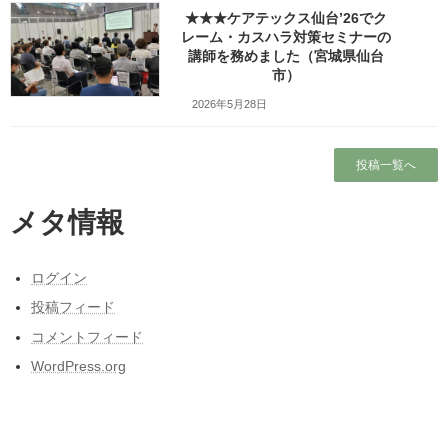
★★★ケアテックス仙台’26でク
レーム・カスハラ対策セミナーの
検索
講師を務めました（宮城県仙台
市）
人気の投稿とページ
2026年5月28日
ホーム
投稿一覧へ
ガラガラの新幹線（指定席）なのになぜか人
がいる席の隣に発券される
メタ情報
ブログ
ログイン
出張旅～三陸自動車道は走るたびにほんの少
投稿フィード
しこころがざわつくチョットだけ切ない道～
コメントフィード
東北人が見た長野県人気質（主に茅野・諏訪
WordPress.org
地方）の「ここにびっくり！」
本当に営業しているの？仙台市民（南部）に
はよくわからない岩手サファリーパークに行
ってみました！（岩手県一関市）