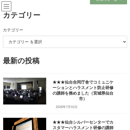
コ
ナ
ン
ビ
テ
ゲ
カテゴリー
ン
ー
ツ
シ
へ
ョ
カテゴリー
ブログ
ス
ン
キ
に
ッ
移
プ
動
ホーム
ブログ
新潟市
最新の投稿
新潟市
★★★仙台合同庁舎でコミュニケ
ーションとハラスメント防止研修
の講師を務めました（宮城県仙台
★★★電気工事会社様でメンタ
メンタルヘルス
市）
ルヘルス研修をしました（新潟
県新潟市）
2026年7月31日
2018年5月22日
★★★仙台シルバーセンターでカ
5月22日㈫は新潟県新潟市で、電気工事会社さ
スタマーハラスメント研修の講師
んのメンタルヘルス研修を担当しました。 この