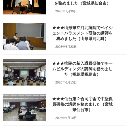
を務めました（宮城県仙台市）
研修は、午前に産業医の先生が、メンタルヘル
スチェックについて、今年度の結果や対応など
2026年7月30日
を解説します。 そして、午後の部を私が担当し
て、 […]
★★★山形県立河北病院でペイシ
続きを読む
ェントハラスメント研修の講師を
務めました（山形県河北町）
2026年6月23日
★★★電気工事会社様のメンタ
コミュニケーション
ルヘルス研修を担当し「円滑な
コミュニケーションのはかり
★★★病院の新入職員研修でチー
方」というテーマで講師を務め
ムビルディングの講師を務めまし
ました（新潟県新潟市）
た（福島県福島市）
2017年5月30日
2026年6月13日
5月30日（火）は 電気工事会社様の新潟支社で
メンタルヘル研修を担当し 「円滑なコミュ二ケ
★★★仙台第２合同庁舎で中堅係
－ションのはかりかた」 というテーマで講師を
員研修の講師を務めました（宮城
務めました。 メンタルヘルス研修は 毎年この
県仙台市）
時期にお引き受けしている研修ですが 遠隔 […]
2026年6月10日
続きを読む