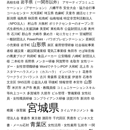
岩手県（一関市以外）
高校生様
アサーティブコミュニ
ケーション（アサーション）
八幡平市
安全大会・協力会行事
コールセンター
大河原町
埼玉県
色麻町
天童市
婚活セミナー
新潟県
福島県
秋田県
松島町
仙南地域
特定非営利活動法人
（NPO法人）
村山市
大衡村
ポリテクセンターのオープン方
式生産性向上支援訓練
美里町
東松島市
公益財団法人様
奥州
市
石川町
郡山市
大崎市
褒め方・叱り方セミナー
宮城野区
一般財団法人
PowerPoint・パワポプレゼンテーション
若林区
山形県
小売業様
岩手町
泉区
雇用管理研修
社会福祉事業
者様
建設業・建設関連業様
電気工事業様
角田市
そば味音痴
の蕎麦ブログ
利府町
食品メーカー
公安職様
八峰町
財団法人
様
二本松市
長野県
メンター研修
阿賀野市
名取市
女性リー
ダー・女性管理職研修
Wordでチラシ/POP
大和町
北上市
カ
スタマーハラスメント（カスハラ）
インバスケット
花巻市
ワークライフバランス
古川
青森県
定着支援
伊達市
石巻市
山形
文京区
SNS活用
公益法人様
羽後町
情報管理
本宮市
市
米沢市
水戸市
教員・教職員様
コミュニケーションスキル
等向上コース
多賀城市
久慈市
ビル管理・警備業様
女性社
員・女性職員研修
コンプライアンス研修
須賀川市
新潟市
幼
宮城県
稚園・保育園
タイムマネジメント
倫
理法人会
青森市
東京都
酒田市
千代田区
男鹿市
ビジネス文
青葉区
書・メール応対
女性活用・女性雇用
弘前市
一関