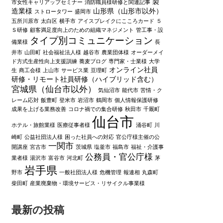
製
市女性キャリアップセミナー
消防職員様研修と関連記事
造業様
山形県（山形市以外）
ストロータワー
盛岡市
五所川原市
太白区
横手市
アイスブレイクにこころカード
５
Ｓ研修
顧客満足度向上のための組織マネジメント
管工事・設
タイプ別コミュニケーション
備業様
長
井市
山田町
社会福祉法人様
越谷市
農業団体様
オーダーメイ
ド方式生産性向上支援訓練
蕎麦ブログ
専門家・士業様
大学
オンライン社員
生
商工会様
上山市
サービス業
亘理町
研修・リモート社員研修（ハイブリッド含む）
宮城県（仙台市以外）
気仙沼市
能代市
苦情・ク
レーム応対
飯豊町
登米市
岩沼市
鶴岡市
個人情報保護研修
成果を上げる業務改善
コロナ禍での集合研修
秋田市
千厩町
仙台市
ホテル・旅館業様
医療従事者様
涌谷町
川
崎町
公益社団法人様
困った社員への対応
官公庁様主催の公
一関市
開講座
宮古市
茨城県
塩釜市
福島市
福祉・介護事
公務員・官公庁様
業者様
湯沢市
富谷市
河北町
茅
岩手県
野市
一般社団法人様
危機管理
報連相
丸森町
柴田町
産業廃棄物・環境サービス・リサイクル事業様
最新の投稿