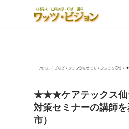
コ
ナ
ン
ビ
テ
ゲ
ン
ー
ツ
シ
へ
ョ
ス
ン
キ
に
ッ
移
プ
動
ホーム
ブログ
テーマ別レポート
クレーム応対
★★★ケアテックス仙
対策セミナーの講師を
市）