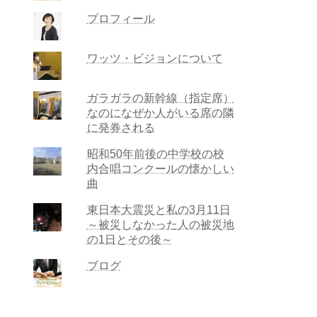
プロフィール
ワッツ・ビジョンについて
ガラガラの新幹線（指定席）
なのになぜか人がいる席の隣
に発券される
昭和50年前後の中学校の校
内合唱コンクールの懐かしい
曲
東日本大震災と私の3月11日
～被災しなかった人の被災地
の1日とその後～
ブログ