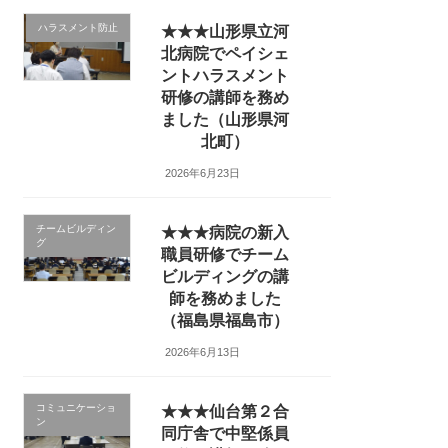
ハラスメント防止
★★★山形県立河
北病院でペイシェ
ントハラスメント
研修の講師を務め
ました（山形県河
北町）
2026年6月23日
チームビルディン
★★★病院の新入
グ
職員研修でチーム
ビルディングの講
師を務めました
（福島県福島市）
2026年6月13日
コミュニケーショ
★★★仙台第２合
ン
同庁舎で中堅係員