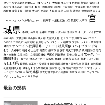
タワー
特定非営利活動法人（NPO法人）
大和町
商工会様
河北町
新潟市
気仙沼市
石巻市
東松島市
須賀川市
教員・教職員様
亘理町
ビル管理・警備業様
個人情報保
護研修
定着支援
川崎町
太白区
名取市
丸森町
泉区
花巻市
茅野市
危機管理
コミュ
宮
ニケーションスキル等向上コース
鶴岡市
一般社団法人様
飯豊町
大崎市
城県
涌谷町
美里町
色麻町
公益社団法人様
情報管理
オーダーメイド方式
生産性向上支援訓練
社会福祉法人様
公益法人様
北上市
五所川原市
Wordでチラ
シ/POP
二本松市
仙南地域
石川町
インバスケット
福島市
文京区
ホテル・旅館業様
オンライン社員研修・リモート社員研修（ハイブリッド含
男鹿市
む）
八幡平市
報連相
上山市
青森市
盛岡市
富谷市
電気工事業様
農業団体様
専門
岩手県（一
家・士業様
女性社員・女性職員研修
千厩町
阿賀野市
高校生様
古川
関市以外）
長井市
食品メーカー
茨城県
大衡村
能代市
越谷市
蕎麦ブログ
村山
山形県
市
長野県
管工事・設備業様
消防職員様研修と関連記事
酒田市
大河原町
公益財団法人様
成果を上げる業務改善
湯沢市
そば味音痴の蕎麦ブログ
苦情・クレ
製造業様
ーム応対
SNS活用
官公庁様主催の公開講座
塩釜市
山田町
アイスブレ
イクにこころカード
５Ｓ研修
最新の投稿
★★★仙台合同庁舎でコミュニ
コミュニケーション