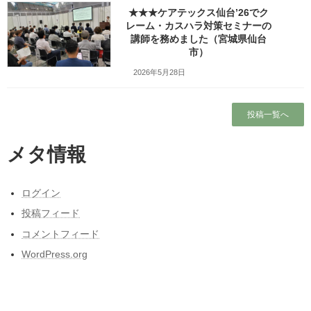
水玉のふるさと
★★★ケアテックス仙台’26でク
河（合唱組曲「空．道．河」より）
レーム・カスハラ対策セミナーの
番外編 中学合唱部練習曲
講師を務めました（宮城県仙台
モスクワ郊外の夕べ
市）
手袋（てぶくろ）
番外編 もう一度聞いてみたい「夜明けの馬」
2026年5月28日
発見！「夜明けの馬」
当時の合唱曲が突然聞きたくなりました
投稿一覧へ
私は仙台市立愛宕中学校の出身ですが、父の転勤で2年間福島市に
メタ情報
住んでいたので、中2のときに福島市立岳陽中から転校しました。
すると、福島の中学校にはなかった、「校内合唱コンクール」な
ログイン
るものがあると知り、仙台はなんて進んでいるんだろう！と思い
投稿フィード
ました。
コメントフィード
さて先月は県外出張が多い月でしたが、新幹線で移動中に当時の
WordPress.org
合唱曲を、なぜか無性に聞きたくなったんですよね。
数年前にも同じ気持になってYouTubeを検索してみましたが、そ