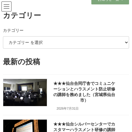
コ
ナ
ン
ビ
テ
ゲ
カテゴリー
ン
ー
ツ
シ
へ
ョ
カテゴリー
ブログ
ス
ン
キ
に
ッ
移
プ
動
ホーム
ブログ
個人ブログ
最新の投稿
昭和50年前後の中学校の校内合唱コンクールの懐かしい曲
昭和50年前後の中学校の校内合
★★★仙台合同庁舎でコミュニケ
唱コンクールの懐かしい曲
ーションとハラスメント防止研修
の講師を務めました（宮城県仙台
市）
最
2018年6月19日
2024年5月24日
笹崎久美子
終
2026年7月31日
更
新
日
★★★仙台シルバーセンターでカ
時
スタマーハラスメント研修の講師
: