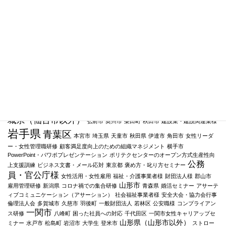
タグクラウド
タグクラウド
仙台市
コールセンター
タイムマネジメント
小売業様
産業廃棄物・環境
サービス・リサイクル事業様
サービス業
宮古市
利府町
カスタマーハラスメント
タイ
（カスハラ）
米沢市
福島県
宮城野区
ワークライフバランス
メンター研修
プ別コミュニケーション
宮
幼稚園・保育園
岩手町
医療従事者様
城県（仙台市以外）
弘前市
奥州市
柴田町
秋田市
建設業・建設関連業様
岩手県
青葉区
本宮市
埼玉県
天童市
秋田県
伊達市
角田市
女性リーダ
ー・女性管理職研修
顧客満足度向上のための組織マネジメント
横手市
PowerPoint・パワポプレゼンテーション
ポリテクセンターのオープン方式生産性向
公務
上支援訓練
ビジネス文書・メール応対
東京都
褒め方・叱り方セミナー
員・官公庁様
女性活用・女性雇用
福祉・介護事業者様
財団法人様
郡山市
山形市
雇用管理研修
新潟県
コロナ禍での集合研修
青森県
婚活セミナー
アサーテ
ィブコミュニケーション（アサーション）
社会福祉事業者様
安全大会・協力会行事
倫理法人会
多賀城市
久慈市
羽後町
一般財団法人
若林区
公安職様
コンプライアン
一関市
ス研修
八峰町
困った社員への対応
千代田区
一関市女性キャリアップセ
山形県（山形市以外）
ミナー
水戸市
松島町
岩沼市
大学生
登米市
ストロー