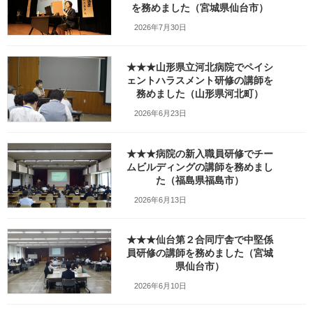
を務めました（宮城県仙台市）
2026年7月30日
★★★山形県立河北病院でペイシ
ェントハラスメント研修の講師を
務めました（山形県河北町）
2026年6月23日
（画像：
Wikipedeia
より）
★★★病院の新入職員研修でチー
ムビルディングの講師を務めまし
index
[
hide
]
た（福島県福島市）
当時の合唱曲が突然聞きたくなりました
2026年6月13日
貝のファンタジー
海の賛歌
荒野の歌
★★★仙台第２合同庁舎で中堅係
飛び魚の歌
員研修の講師を務めました（宮城
遊園地の汽車
県仙台市）
大地讃頌
気球にのってどこまでも
2026年6月10日
番外編 小学校の部
トランペット吹きながら