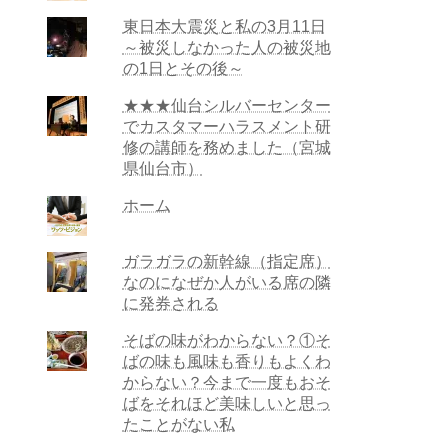
東日本大震災と私の3月11日
～被災しなかった人の被災地
の1日とその後～
★★★仙台シルバーセンター
でカスタマーハラスメント研
修の講師を務めました（宮城
県仙台市）
ホーム
ガラガラの新幹線（指定席）
なのになぜか人がいる席の隣
に発券される
そばの味がわからない？①そ
ばの味も風味も香りもよくわ
からない？今まで一度もおそ
ばをそれほど美味しいと思っ
たことがない私