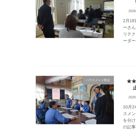
202
2月1
ーさん
リテク
ーダー
ハラスメント防止
★★
202
10月
スメン
を分け
の記事）