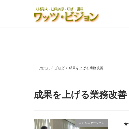
コ
ナ
ン
ビ
テ
ゲ
ン
ー
ツ
シ
へ
ョ
ス
ン
キ
に
ッ
移
プ
動
ホーム
ブログ
成果を上げる業務改善
成果を上げる業務改善
コミュニケーション
★