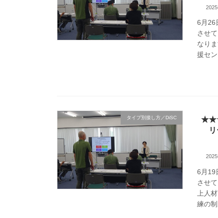
202
6月2
させて
なりま
援セン
タイプ別接し方／DiSC
★★
リ
202
6月1
させて
上人材
練の制度