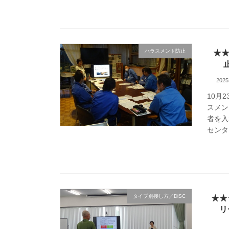
ハラスメント防止
★★
202
10月
スメン
者を入
センタ
タイプ別接し方／DiSC
★★
リ