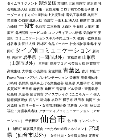
製造業様
タイムマネジメント
茨城県
五所川原市
湯沢市
社
会福祉法人様
女性活用・女性雇用
コロナ禍での集合研修
オ
ーダーメイド方式生産性向上支援訓練
電気工事業様
奥州市
男鹿市
公益財団法人様
酒田市
一般社団法人様
福島市
郡山市
一関市
八峰町
弘前市
二本松市
太白区
千厩町
大衡村
米
沢市
危機管理
サービス業
コンプライアンス研修
気仙沼市
美
里町
コミュニケーションスキル等向上コース
教員・教職員様
越谷市
財団法人様
若林区
食品メーカー
社会福祉事業者様
柴
タイプ別コミュニケーション
田町
新潟
岩手県（一関市以外）
山形県
県
岩沼市
東松島市
（山形市以外）
亘理町
蕎麦ブログ
公益法人様
阿賀野市
青葉区
高校生様
大学生
小売業様
宮城野区
古川
村山市
PowerPoint・パワポプレゼンテーション
登米市
農業団体様
川崎町
長野県
成果を上げる業務改善
福島県
八幡平市
石川町
多賀城市
天童市
能代市
角田市
青森県
ビル管理・警備業様
松島町
東京都
須賀川市
アイスブレイクにこころカード
個人
情報保護研修
宮古市
新潟市
名取市
横手市
秋田市
鶴岡市
大
河原町
女性リーダー・女性管理職研修
花巻市
大和町
秋田県
福祉・介護事業者様
アサーティブコミュニケーション（アサ
仙台市
ーション）
千代田区
北上市
インバスケッ
宮城
ト
山田町
顧客満足度向上のための組織マネジメント
県（仙台市以外）
女性社員・女性職員研修
定着支