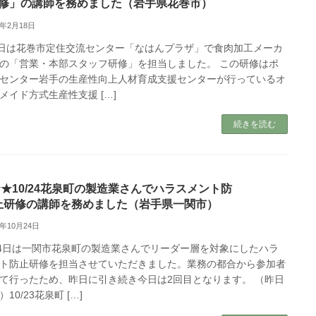
修」の講師を務めました（岩手県花巻市）
6年2月18日
8日は花巻市定住交流センター「なはんプラザ」で食肉加工メーカ
の「営業・本部スタッフ研修」を担当しました。 この研修はポ
センター岩手の生産性向上人材育成支援センターが行っているオ
メイド方式生産性支援 […]
続きを読む
★10/24花泉町の製造業さんでハラスメント防
止研修の講師を務めました（岩手県一関市）
5年10月24日
24日は一関市花泉町の製造業さんでリーダー層を対象にしたハラ
ト防止研修を担当させていただきました。業務の都合から参加者
て行ったため、昨日に引き続き今日は2回目となります。 （昨日
10/23花泉町 […]