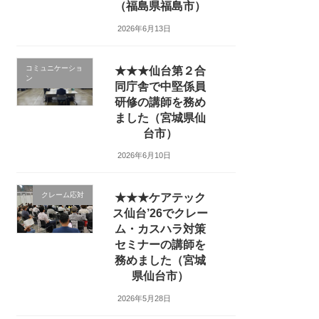
（福島県福島市）
2026年6月13日
コミュニケーショ
★★★仙台第２合
ン
同庁舎で中堅係員
研修の講師を務め
ました（宮城県仙
台市）
2026年6月10日
クレーム応対
★★★ケアテック
ス仙台’26でクレー
ム・カスハラ対策
セミナーの講師を
務めました（宮城
県仙台市）
2026年5月28日