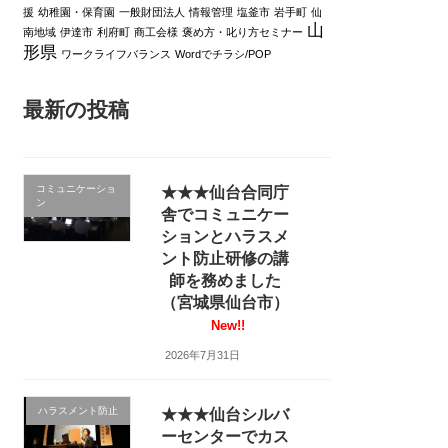
援
幼稚園・保育園
一般財団法人
情報管理
塩釜市
岩手町
仙
山
南地域
伊達市
利府町
商工会様
褒め方・叱り方セミナー
形県
ワークライフバランス
Wordでチラシ/POP
最新の投稿
コミュニケーショ
★★★仙台合同庁
ン
舎でコミュニケー
ションとハラスメ
ント防止研修の講
師を務めました
（宮城県仙台市）
New!!
2026年7月31日
ハラスメント防止
★★★仙台シルバ
ーセンターでカス