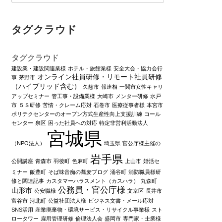
タグクラウド
タグクラウド
建設業・建設関連業様
ホテル・旅館業様
安全大会・協力会行
オンライン社員研修・リモート社員研修
事
茅野市
（ハイブリッド含む）
久慈市
報連相
一関市女性キャリ
アップセミナー
管工事・設備業様
大崎市
メンター研修
水戸
市
５Ｓ研修
苦情・クレーム応対
石巻市
医療従事者様
本宮市
ポリテクセンターのオープン方式生産性向上支援訓練
コール
センター
泉区
困った社員への対応
特定非営利活動法人
宮城県
（NPO法人）
埼玉県
官公庁様主催の
岩手県
公開講座
青森市
羽後町
色麻町
上山市
婚活セ
ミナー
飯豊町
そば味音痴の蕎麦ブログ
涌谷町
消防職員様研
修と関連記事
カスタマーハラスメント（カスハラ）
丸森町
公務員・官公庁様
山形市
公安職様
文京区
長井市
富谷市
河北町
公益社団法人様
ビジネス文書・メール応対
SNS活用
産業廃棄物・環境サービス・リサイクル事業様
スト
ロータワー
雇用管理研修
倫理法人会
盛岡市
専門家・士業様