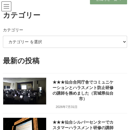
コ
ナ
ン
ビ
テ
ゲ
カテゴリー
ン
ー
ツ
シ
へ
ョ
カテゴリー
ブログ
ス
ン
キ
に
ッ
移
プ
動
ホーム
ブログ
ストロータワー
最新の投稿
ストロータワー
★★★仙台合同庁舎でコミュニケ
ーションとハラスメント防止研修
の講師を務めました（宮城県仙台
★★★秋田県の県立高校様でス
その他のテーマ
市）
トロータワー演習の講師を務め
ました（秋田県横手市）
2026年7月31日
2023年4月19日
★★★仙台シルバーセンターでカ
講座の概要 4月19日（木）は秋田県横手市の県
スタマーハラスメント研修の講師
立高校で1学年の皆さんを対象にした進路講演