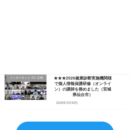
★★★（1日目）行政機関様の新
その他のテーマ
規採用職員研修で講師を務めま
した（宮城県仙台市）
2026年4月4日
★★★医療機関様の新入職員様
クレーム応対
向け「ハラスメント防止／カス
ハラ対策研修」で講師を務めま
した（山形県上山市）
2026年4月2日
★★★2026健康診断実施機関様
インターネット･PC･広報
で個人情報保護研修（オンライ
ン）の講師を務めました（宮城
県仙台市）
2026年3月30日