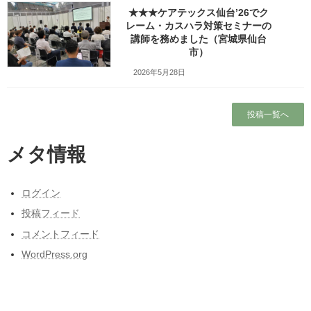
★★★ケアテックス仙台’26でク
★★★仙台合同庁舎で業務マネ
リーダー研修・管理職研修
レーム・カスハラ対策セミナーの
ジメント研修を担当しインバス
講師を務めました（宮城県仙台
ケットとストロータワーの講師
市）
を務めました（宮城県仙台市）
2026年5月28日
2020年12月15日
講座の概要 12月15日（火）は仙台合同庁舎で
投稿一覧へ
業務マネジメント研修を担当しインバスケット
とストロータワーの講師を務めました この研修
はマネジメント能力の向上を目的にタイムマネ
メタ情報
ジメントと問題解決を主なテーマとするもので
すが […]
ログイン
続きを読む
投稿フィード
コメントフィード
★★★教職員組合の勉強会行事
コーチング
（分科会）でコーチングとスト
WordPress.org
ロータワーの講師を務めました
（宮城県仙台市）
2016年7月31日