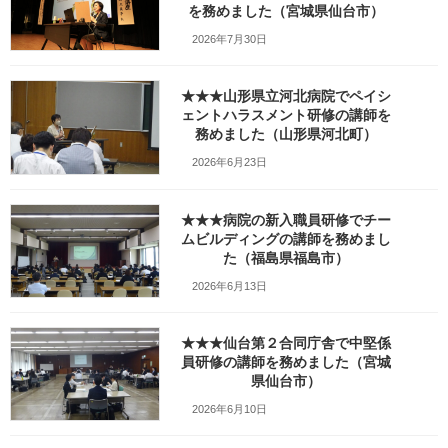
を務めました（宮城県仙台市）
会でストロータワー演習を行いました。 この進
路講演会は高校様向け進学情報誌などを手掛け
2026年7月30日
るお仕事先のキッズ・コーポレーション様が企
画し […]
★★★山形県立河北病院でペイシ
続きを読む
ェントハラスメント研修の講師を
務めました（山形県河北町）
2026年6月23日
★★★仙台合同庁舎の業務マネ
その他のテーマ
ジメント研修でインバスケット
とストロータワー演習の講師を
★★★病院の新入職員研修でチー
務めました（宮城県仙台市）
ムビルディングの講師を務めまし
た（福島県福島市）
2022年9月27日
講座の概要 9月27日（木）は仙台合同庁舎の業
2026年6月13日
務マネジメント研修でインバスケット体験演習
とストロータワー演習の講師を務めました。 こ
★★★仙台第２合同庁舎で中堅係
の研修は課長補佐相当職の皆さんを対象に、タ
員研修の講師を務めました（宮城
イムマネジメントと問題解決能力向上をテーマ
県仙台市）
にし […]
2026年6月10日
続きを読む