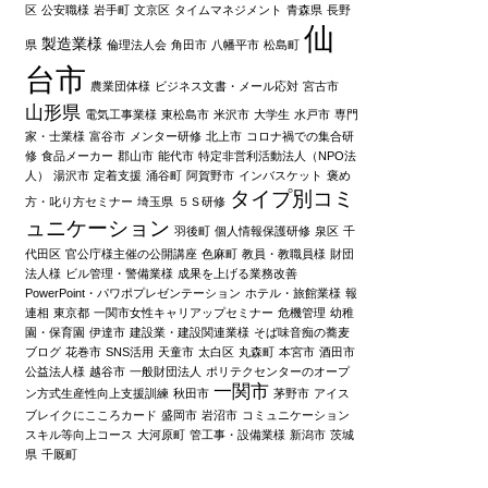
区
公安職様
岩手町
文京区
タイムマネジメント
青森県
長野
仙
製造業様
県
倫理法人会
角田市
八幡平市
松島町
台市
農業団体様
ビジネス文書・メール応対
宮古市
山形県
電気工事業様
東松島市
米沢市
大学生
水戸市
専門
家・士業様
富谷市
メンター研修
北上市
コロナ禍での集合研
修
食品メーカー
郡山市
能代市
特定非営利活動法人（NPO法
人）
湯沢市
定着支援
涌谷町
阿賀野市
インバスケット
褒め
タイプ別コミ
方・叱り方セミナー
埼玉県
５Ｓ研修
ュニケーション
羽後町
個人情報保護研修
泉区
千
代田区
官公庁様主催の公開講座
色麻町
教員・教職員様
財団
法人様
ビル管理・警備業様
成果を上げる業務改善
PowerPoint・パワポプレゼンテーション
ホテル・旅館業様
報
連相
東京都
一関市女性キャリアップセミナー
危機管理
幼稚
園・保育園
伊達市
建設業・建設関連業様
そば味音痴の蕎麦
ブログ
花巻市
SNS活用
天童市
太白区
丸森町
本宮市
酒田市
公益法人様
越谷市
一般財団法人
ポリテクセンターのオープ
一関市
ン方式生産性向上支援訓練
秋田市
茅野市
アイス
ブレイクにこころカード
盛岡市
岩沼市
コミュニケーション
スキル等向上コース
大河原町
管工事・設備業様
新潟市
茨城
県
千厩町