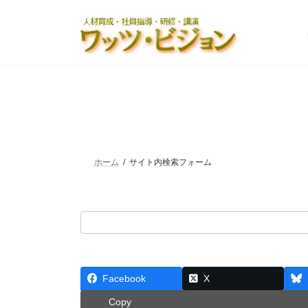
コ
ナ
ン
ビ
テ
ゲ
ン
ー
ツ
シ
へ
ョ
ス
ン
キ
に
ッ
移
プ
動
ホーム
サイト内検索フォーム
Facebook
X
Copy