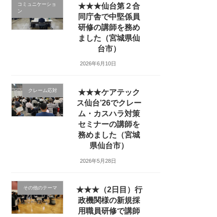
コミュニケーショ
★★★仙台第２合
ン
同庁舎で中堅係員
研修の講師を務め
ました（宮城県仙
台市）
2026年6月10日
クレーム応対
★★★ケアテック
ス仙台’26でクレー
ム・カスハラ対策
セミナーの講師を
務めました（宮城
県仙台市）
2026年5月28日
その他のテーマ
★★★（2日目）行
政機関様の新規採
用職員研修で講師