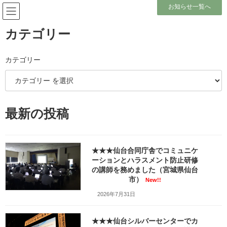
コ
ナ
お知らせ一覧へ
ン
ビ
テ
ゲ
ン
ー
カテゴリー
ツ
シ
へ
ョ
ワッツ・ビジョンへのお問合せ
ス
ン
カテゴリー
キ
に
ッ
移
プ
動
ホーム
ワッツ・ビジョンへのお問合せ
最新の投稿
index
[
hide
]
メールフォーム
★★★仙台合同庁舎でコミュニケ
ご回答をありがとうございました。
ーションとハラスメント防止研修
TEL・FAX
の講師を務めました（宮城県仙台
郵便物
市）
New!!
2026年7月31日
メールフォーム
★★★仙台シルバーセンターでカ