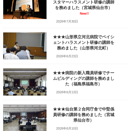
スタマーハラスメント研修の講師
このサイトをご覧いただきありがとうございます。
を務めました（宮城県仙台市）
お問い合わせは以下のフォームよりお願いします。
New!!
県外出張など、不在が多いためお返事を差し上げるまでに数日い
2026年7月30日
ただくことがありますが何卒ご容赦ください。
（商品・サービスをご案内する内容の場合は、基本的にお返事を
差し上げておりません）
★★★山形県立河北病院でペイシ
ェントハラスメント研修の講師を
務めました（山形県河北町）
⚠このページからの正当なお問い合わせが、システムに誤判定さ
れて私宛に配送されない事例が過去に数件発生しています。お問
2026年6月23日
合せ後、いつまで経っても返信が届かない場合はお気軽にお電話
ください。（2022.7.1追記）
★★★病院の新入職員研修でチー
ムビルディングの講師を務めまし
ワッツ・ビジョン 笹崎久美子
た（福島県福島市）
2026年6月13日
名前
(必須)
★★★仙台第２合同庁舎で中堅係
メールアドレス
(必須)
員研修の講師を務めました（宮城
県仙台市）
2026年6月10日