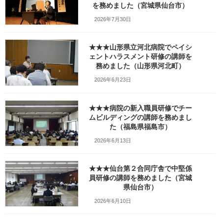
終
を務めました（宮城県仙台市）
更
新
2026年7月30日
日
時
:
★★★山形県立河北病院でペイシ
ェントハラスメント研修の講師を
務めました（山形県河北町）
2026年6月23日
★★★病院の新入職員研修でチー
ムビルディングの講師を務めまし
た（福島県福島市）
index
[
hide
]
2026年6月13日
講座の概要
本日の講師PHOTOレポート
重大な組織リスクにつながるコンプライアンス違反は様々なものが
★★★仙台第２合同庁舎で中堅係
あります
員研修の講師を務めました（宮城
本日の研修データ
県仙台市）
2026年6月10日