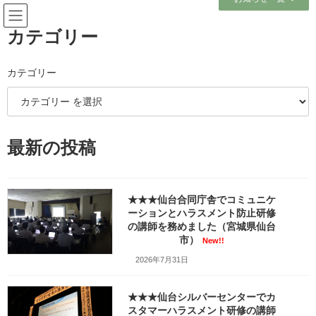
コ
ナ
ン
ビ
テ
ゲ
カテゴリー
ン
ー
ツ
シ
へ
ョ
カテゴリー
ブログ
ス
ン
キ
に
ッ
移
プ
動
ホーム
ブログ
テーマ別レポート
クレーム応対
最新の投稿
★★★スポーツ団体様のコンプライアンス研修で法令順守やクレーム応対な
どの講師を務めました。（宮城県利府町）
★★★スポーツ団体様のコンプ
★★★仙台合同庁舎でコミュニケ
ーションとハラスメント防止研修
ライアンス研修で法令順守やク
の講師を務めました（宮城県仙台
市）
New!!
レーム応対などの講師を務めま
2026年7月31日
した。（宮城県利府町）
★★★仙台シルバーセンターでカ
最
スタマーハラスメント研修の講師
2023年12月4日
2025年2月16日
笹崎久美子