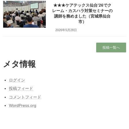
講座の概要
★★★ケアテックス仙台’26でク
レーム・カスハラ対策セミナーの
12月4日（月）はスポーツ団体様（公益財団法人）の職員研修会で
講師を務めました（宮城県仙台
コンプライアンス研修の講師を務め、法令順守やクレーム応対に
市）
ついてお話をさせていただきました。
2026年5月28日
この研修はホームページをご覧になってご依頼をいただいたもの
です。
投稿一覧へ
研修では「ワーク・演習がある一方的ではない内容を」というご
メタ情報
要望に沿って、グループ形式の座席配置をお願いし、皆さんで話
し合ったり問題に答えていただくなど、参加者の方が主体的に取
り組める演習を今まで以上に増やしました。
ログイン
投稿フィード
これまでに講師を務めた【コンプライアンス研修】の
コメントフィード
記事（一部）はこちら
WordPress.org
これまでに講師を務めた【クレーム応対研修】の記事
（一部）はこちら