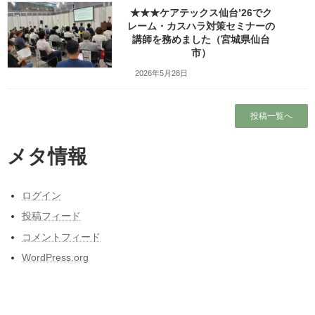
★★★ケアテックス仙台’26でク
講座の概要
レーム・カスハラ対策セミナーの
講師を務めました（宮城県仙台
市）
5月23日（木）は大崎葬祭事業者連絡協議会様の総会の研修会でＺ
世代の育成・指導法の講師を務めました
2026年5月28日
この研修会は、以前、倫理法人会でお世話になったW様のご紹介
投稿一覧へ
によるものです。
研修会の様子は大崎葬祭事業者連絡協議会様のブログにも掲載さ
メタ情報
れておりますので、そちらも併せてご覧ください。
ログイン
令和6年度 総会 研修会 懇親会 | 大崎地域葬祭事業者連絡協
議会
投稿フィード
コメントフィード
50分という短い時間ではありましたが、今回も
先の安全大会
と同
WordPress.org
様に、Ｚ世代と呼ばれる最近の若者の特長や配慮すべき点、そし
てパワハラと言われない指導法などのお話をさせていただきまし
た。