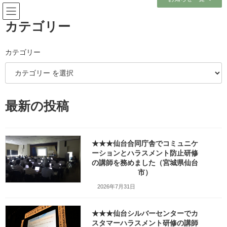
コ
ナ
ン
ビ
テ
ゲ
カテゴリー
ン
ー
ツ
シ
へ
ョ
カテゴリー
ブログ
ス
ン
キ
に
ッ
移
プ
動
ホーム
ブログ
テーマ別レポート
最新の投稿
Z世代・新人育成・OJT担当者向け
★★★燦心花：葬祭事業者団体様の総会の研修会でＺ世代の育成・指導法の
講師を務めました（宮城県大崎市）
★★★仙台合同庁舎でコミュニケ
★★★燦心花：葬祭事業者団体
ーションとハラスメント防止研修
の講師を務めました（宮城県仙台
様の総会の研修会でＺ世代の育
市）
2026年7月31日
成・指導法の講師を務めました
（宮城県大崎市）
★★★仙台シルバーセンターでカ
スタマーハラスメント研修の講師