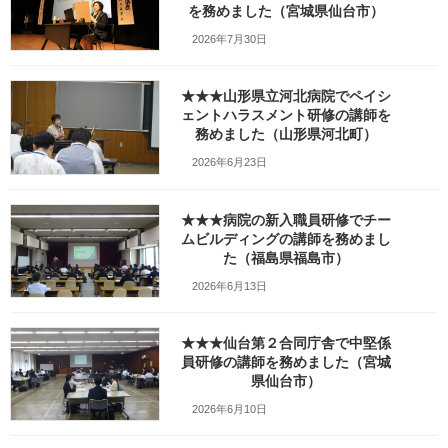
最
を務めました（宮城県仙台市）
2024年5月23日
2026年2月21日
笹崎久美子
終
更
2026年7月30日
新
日
時
★★★山形県立河北病院でペイシ
:
ェントハラスメント研修の講師を
務めました（山形県河北町）
2026年6月23日
★★★病院の新入職員研修でチー
ムビルディングの講師を務めまし
大崎葬祭事業者連絡協議会様の総会で講話
た（福島県福島市）
2026年6月13日
index
[
hide
]
講座の概要
本日の講師PHOTOレポート
★★★仙台第２合同庁舎で中堅係
研修を終えてひとこと
員研修の講師を務めました（宮城
「一度きつく叱ったらそこからグッと伸びたんです」
県仙台市）
本日の研修データ
2026年6月10日