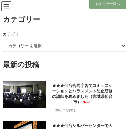
コ
ナ
お知らせ一覧へ
ン
ビ
テ
ゲ
ン
ー
カテゴリー
ツ
シ
へ
ョ
ブログ
ス
ン
カテゴリー
キ
に
ッ
移
プ
動
ホーム
ブログ
テーマ別レポート
タイプ別接し方／DiSC
★★★山形市のメンタルヘルス研修会でタイプ別コミュニケーションの講師
最新の投稿
を務めました（山形県山形市）
★★★山形市のメンタルヘルス
★★★仙台合同庁舎でコミュニケ
ーションとハラスメント防止研修
研修会でタイプ別コミュニケー
の講師を務めました（宮城県仙台
市）
ションの講師を務めました（山
New!!
2026年7月31日
形県山形市）
★★★仙台シルバーセンターでカ
最
2020年7月22日
2025年2月16日
笹崎久美子