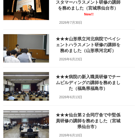
スタマーハラスメント研修の講師
終
更
を務めました（宮城県仙台市）
新
New!!
日
2026年7月30日
時
:
★★★山形県立河北病院でペイシ
ェントハラスメント研修の講師を
務めました（山形県河北町）
2026年6月23日
★★★病院の新入職員研修でチー
index
[
hide
]
ムビルディングの講師を務めまし
た（福島県福島市）
講座の概要
本日の講師レポート
2026年6月13日
受講者の皆さんへ
家庭的な経営など僕には気持ちが悪い
本日の研修データ
★★★仙台第２合同庁舎で中堅係
員研修の講師を務めました（宮城
県仙台市）
2026年6月10日