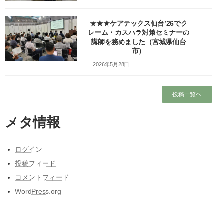
講座の概要
2020年7月22日（火）は
★★★ケアテックス仙台’26でク
レーム・カスハラ対策セミナーの
山形産業保健総合支援センター主催の
講師を務めました（宮城県仙台
メンタルヘルス研修会で
市）
講師を務めました。
2026年5月28日
内容は「タイプ別コミュニケーション」です。
様々な人への効果的な接し方を学びながら
投稿一覧へ
お互いの違いを認め合い活かしあい
良好なコミュニケーションにつなげ
メタ情報
健全で前向きな職場風土の醸成を目指します。
ログイン
投稿フィード
コメントフィード
WordPress.org