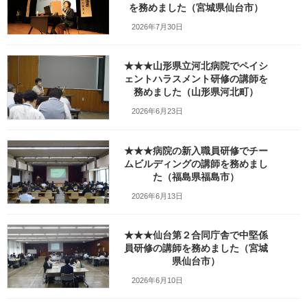
日
を務めました（宮城県仙台市）
時
:
2026年7月30日
★★★山形県立河北病院でペイシ
ェントハラスメント研修の講師を
務めました（山形県河北町）
2026年6月23日
★★★病院の新入職員研修でチー
ムビルディングの講師を務めまし
今日は山形の高校さんで
た（福島県福島市）
インターンシップ準備講座の講演を行いました。
2026年6月13日
タイトルは「仕事で必要なこと」。
★★★仙台第２合同庁舎で中堅係
員研修の講師を務めました（宮城
もうすぐ企業さんで
県仙台市）
就業体験をされる1年の皆さんに、
2026年6月10日
ビデオを使いながら、プチ社会人としての
心構えやマナーをお話いたしました。