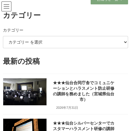
コ
ナ
ン
ビ
テ
ゲ
カテゴリー
ン
ー
ツ
シ
へ
ョ
カテゴリー
ブログ
ス
ン
キ
に
ッ
移
プ
動
ホーム
ブログ
テーマ別レポート
キャリア教育・就職・面接
最新の投稿
山形県の県立高校で「インターンシップ準備講座」を行いました（天童市）
山形県の県立高校で「インター
★★★仙台合同庁舎でコミュニケ
ンシップ準備講座」を行いまし
ーションとハラスメント防止研修
の講師を務めました（宮城県仙台
市）
た（天童市）
2026年7月31日
最
2016年9月16日
2022年2月24日
笹崎久美子
終
更
★★★仙台シルバーセンターでカ
新
スタマーハラスメント研修の講師