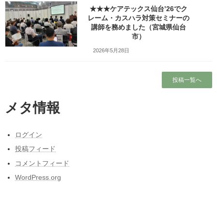
★★★ケアテックス仙台’26でク
私はどちらかと言えば、
レーム・カスハラ対策セミナーの
企業さん側の人間なので、
講師を務めました（宮城県仙台
市）
インターンシップで高校生の皆さんを
受け入れる側の大変さも、やっぱり、
2026年5月28日
ちょっとは知って欲しい。
投稿一覧へ
でも、現場にフレッシュで
一生懸命な若者がやってくることのいい影響や、
企業さん側のメリットもお伝えしたい。
メタ情報
そんな思いもピックアップしながら、
ログイン
1コマ（50分）に最低限の
心構えを凝縮してみました。
投稿フィード
コメントフィード
本日講演させていただいたＴ高校さんは、
WordPress.org
前向きな生徒さんが多く、感心しました。
マイクを向けると、どの方もきちんと答えてくれますし、
お辞儀がとても綺麗だったＩさんは、