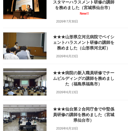
日
スタマーハラスメント研修の講師
時
を務めました（宮城県仙台市）
:
New!!
2026年7月30日
★★★山形県立河北病院でペイシ
ェントハラスメント研修の講師を
務めました（山形県河北町）
株式会社岩沼精工
さんの工場を見学させていただきました。
2026年6月23日
現在担当しているエフエムたいはくのラジオ番組では、岩沼精工
★★★病院の新入職員研修でチー
さんほか頑張る仙南の製造業の二代目社長さん達で構成される仙
ムビルディングの講師を務めまし
南マシンクラブの皆さんに常日頃から多大なご協力をいただいて
た（福島県福島市）
います。
2026年6月13日
⇩⇩⇩
★★★仙台第２合同庁舎で中堅係
員研修の講師を務めました（宮城
仙南マシンクラブの会員さんのご出演記事（未完成）
県仙台市）
2026年6月10日
岩沼精工社長の千葉厚治さんには、