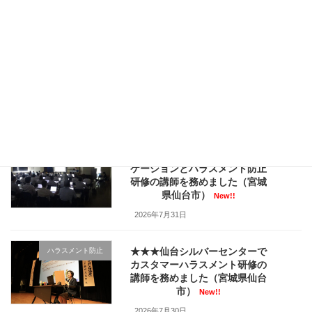
岩手県
気仙沼市
福祉・介護事業者様
涌谷町
コミュニケーションスキル等向
上コース
定着支援
産業廃棄物・環境サービス・リサイクル事業様
ビジネス文書・
メール応対
消防職員様研修と関連記事
女性リーダー・女性管理職研修
岩沼市
奥州
市
大和町
大河原町
安全大会・協力会行事
二本松市
水戸市
官公庁様主催の公開講
座
ビル管理・警備業様
アイスブレイクにこころカード
石川町
社会福祉法人様
千代
田区
幼稚園・保育園
最新の投稿
★★★仙台合同庁舎でコミュニ
コミュニケーション
ケーションとハラスメント防止
研修の講師を務めました（宮城
県仙台市）
New!!
2026年7月31日
★★★仙台シルバーセンターで
ハラスメント防止
カスタマーハラスメント研修の
講師を務めました（宮城県仙台
市）
New!!
2026年7月30日