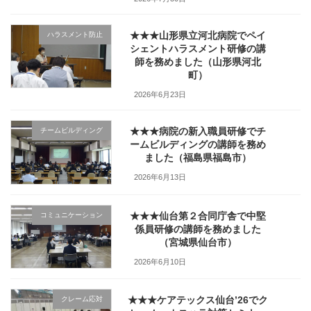
★★★山形県立河北病院でペイ
ハラスメント防止
シェントハラスメント研修の講
師を務めました（山形県河北
町）
2026年6月23日
★★★病院の新入職員研修でチ
チームビルディング
ームビルディングの講師を務め
ました（福島県福島市）
2026年6月13日
★★★仙台第２合同庁舎で中堅
コミュニケーション
係員研修の講師を務めました
（宮城県仙台市）
2026年6月10日
★★★ケアテックス仙台’26でク
クレーム応対