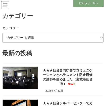
コ
ナ
お知らせ一覧へ
ン
ビ
テ
ゲ
ン
ー
カテゴリー
ツ
シ
へ
ョ
ブログ
ス
ン
カテゴリー
キ
に
ッ
移
プ
動
ホーム
ブログ
個人ブログ
工場見学
岩沼精工さんを見学しました。金属加工ってなに？工場はどんな感じ？
最新の投稿
岩沼精工さんを見学しました。
★★★仙台合同庁舎でコミュニケ
金属加工ってなに？工場はどん
ーションとハラスメント防止研修
の講師を務めました（宮城県仙台
な感じ？
市）
New!!
最
2026年7月31日
2016年10月4日
2022年2月5日
笹崎久美子
終
更
新
★★★仙台シルバーセンターでカ