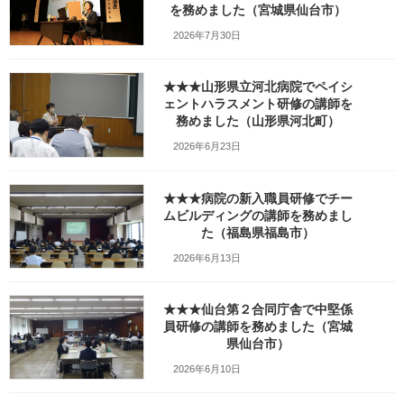
を務めました（宮城県仙台市）
2026年7月30日
★★★山形県立河北病院でペイシ
ェントハラスメント研修の講師を
務めました（山形県河北町）
2026年6月23日
★★★病院の新入職員研修でチー
ムビルディングの講師を務めまし
た（福島県福島市）
この写真のブログ記事
2026年6月13日
・ゴールデンウィークに車で越谷。ちょっと観光、そして母。
★★★仙台第２合同庁舎で中堅係
員研修の講師を務めました（宮城
Facebook
X
Bluesky
県仙台市）
Threads
Hatena
LINE
2026年6月10日
Copy