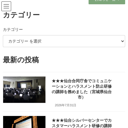
コ
ナ
ン
ビ
テ
ゲ
カテゴリー
ン
ー
ツ
シ
へ
ョ
カテゴリー
メディア
ス
ン
キ
に
ッ
移
プ
動
ホーム
##久伊豆神社の巨大な石灯篭_hisaizu
最新の投稿
##久伊豆神社の巨大な石灯篭_hisaizu
##久伊豆神社の巨大な石灯篭
★★★仙台合同庁舎でコミュニケ
_hisaizu
ーションとハラスメント防止研修
の講師を務めました（宮城県仙台
市）
最
2020年9月5日
2026年3月3日
笹崎久美子
終
2026年7月31日
更
新
日
★★★仙台シルバーセンターでカ
時
スタマーハラスメント研修の講師
: