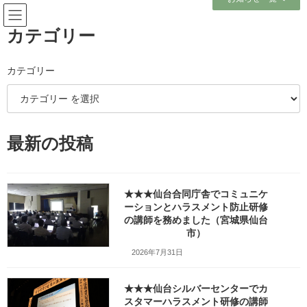
コ
ナ
ン
ビ
テ
ゲ
カテゴリー
ン
ー
ツ
シ
へ
ョ
カテゴリー
メディア
ス
ン
キ
に
ッ
移
プ
動
ホーム
最新の投稿
出張旅～三陸自動車道は走るたびにほんの少しこころがざわつくチョットだ
け切ない道～h1280_Screenshot_20260321_132341_Maps
出張旅～三陸自動車道は走るたびにほんの少しこころがざわつくチョットだ
け切ない道～h1280_Screenshot_20260321_132341_Maps
★★★仙台合同庁舎でコミュニケ
ーションとハラスメント防止研修
出張旅～三陸自動車道は走るた
の講師を務めました（宮城県仙台
市）
びにほんの少しこころがざわつ
2026年7月31日
くチョットだけ切ない道～
★★★仙台シルバーセンターでカ
h1280_Screenshot_20260321_
スタマーハラスメント研修の講師