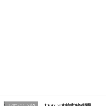
2026年5月28日
★★★（2日目）行政機関様の新
その他のテーマ
規採用職員研修で講師を務めま
した（宮城県仙台市）
2026年4月5日
★★★（1日目）行政機関様の新
その他のテーマ
規採用職員研修で講師を務めま
した（宮城県仙台市）
2026年4月4日
★★★医療機関様の新入職員様
クレーム応対
向け「ハラスメント防止／カス
ハラ対策研修」で講師を務めま
した（山形県上山市）
2026年4月2日
★★★2026健康診断実施機関様
インターネット･PC･広報