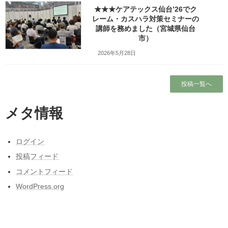
★★★ケアテックス仙台’26でク
レーム・カスハラ対策セミナーの
講師を務めました（宮城県仙台
市）
2026年5月28日
投稿一覧へ
Facebook
X
Bluesky
メタ情報
Threads
Hatena
LINE
Copy
ログイン
投稿フィード
検索
コメントフィード
WordPress.org
人気の投稿とページ
ホーム