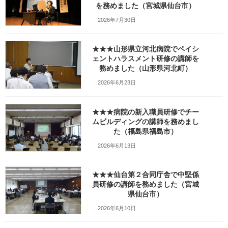
を務めました（宮城県仙台市）
132341_Maps
2026年7月30日
最
2026年3月21日
2026年4月10日
笹崎久美子
終
★★★山形県立河北病院でペイシ
更
新
ェントハラスメント研修の講師を
日
務めました（山形県河北町）
時
:
2026年6月23日
★★★病院の新入職員研修でチー
ムビルディングの講師を務めまし
た（福島県福島市）
2026年6月13日
★★★仙台第２合同庁舎で中堅係
員研修の講師を務めました（宮城
県仙台市）
2026年6月10日