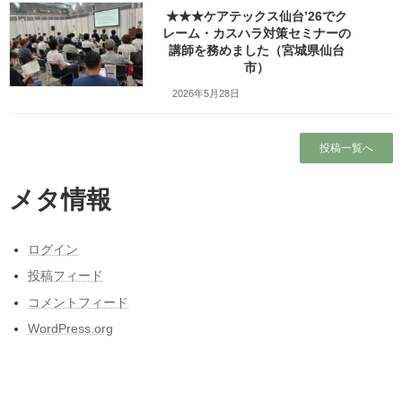
★★★ケアテックス仙台’26でク
ホーム
レーム・カスハラ対策セミナーの
講師を務めました（宮城県仙台
市）
ブログ
2026年5月28日
本当に営業しているの？仙台市民（南部）に
はよくわからない岩手サファリーパークに行
投稿一覧へ
ってみました！（岩手県一関市）
出張旅～三陸自動車道は走るたびにほんの少
メタ情報
しこころがざわつくチョットだけ切ない道～
東日本大震災と私の3月11日～被災しなかった
ログイン
人の被災地の1日とその後～
投稿フィード
東北人が見た長野県人気質（主に茅野・諏訪
地方）の「ここにびっくり！」
コメントフィード
WordPress.org
カテゴリー