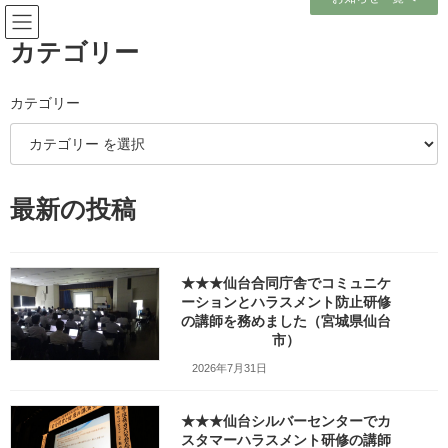
コ
ナ
ン
ビ
テ
ゲ
カテゴリー
ン
ー
ツ
シ
へ
ョ
カテゴリー
メディア
ス
ン
キ
に
ッ
移
プ
動
ホーム
塩釜：まぐろ専門店「がお」の”特選本まぐろ丼”_fx_①②
最新の投稿
塩釜：まぐろ専門店「がお」の”特選本まぐろ丼”_fx_①②
塩釜：まぐろ専門店「がお」
★★★仙台合同庁舎でコミュニケ
の”特選本まぐろ丼”_fx_①②
ーションとハラスメント防止研修
の講師を務めました（宮城県仙台
市）
最
2026年2月20日
2026年2月21日
笹崎久美子
終
2026年7月31日
更
新
日
★★★仙台シルバーセンターでカ
時
スタマーハラスメント研修の講師
: