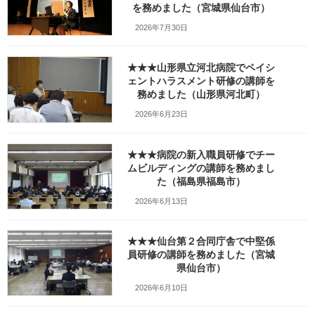
を務めました（宮城県仙台市）
2026年7月30日
★★★山形県立河北病院でペイシ
ェントハラスメント研修の講師を
務めました（山形県河北町）
2026年6月23日
Facebook
X
Bluesky
★★★病院の新入職員研修でチー
ムビルディングの講師を務めまし
Threads
Hatena
LINE
た（福島県福島市）
Copy
2026年6月13日
検索
★★★仙台第２合同庁舎で中堅係
員研修の講師を務めました（宮城
県仙台市）
人気の投稿とページ
2026年6月10日
ガラガラの新幹線（指定席）なのになぜか人
がいる席の隣に発券される