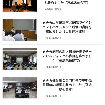
終
を務めました（宮城県仙台市）
更
新
2026年7月30日
日
時
:
★★★山形県立河北病院でペイシ
ェントハラスメント研修の講師を
務めました（山形県河北町）
2026年6月23日
★★★病院の新入職員研修でチー
ムビルディングの講師を務めまし
た（福島県福島市）
index
[
hide
]
2026年6月13日
講座の概要
本日の講師PHOTOレポート
研修後のひとこと
★★★仙台第２合同庁舎で中堅係
丁寧でわかりやすい地図を送っていただき助かりました
員研修の講師を務めました（宮城
本日の内容と社員研修データ
県仙台市）
2026年6月10日