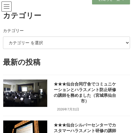
コ
ナ
ン
ビ
テ
ゲ
カテゴリー
ン
ー
ツ
シ
へ
ョ
カテゴリー
ブログ
ス
ン
キ
に
ッ
移
プ
動
ホーム
ブログ
テーマ別レポート
メンタルヘルス
最新の投稿
★★★宮城県畜産試験場でメンタルヘルス研修（セルフケア職員研修）の講
師を務めました（宮城県大崎市）
★★★宮城県畜産試験場でメン
★★★仙台合同庁舎でコミュニケ
ーションとハラスメント防止研修
タルヘルス研修（セルフケア職
の講師を務めました（宮城県仙台
市）
員研修）の講師を務めました
2026年7月31日
（宮城県大崎市）
★★★仙台シルバーセンターでカ
最
スタマーハラスメント研修の講師
2026年1月8日
2026年2月24日
笹崎久美子