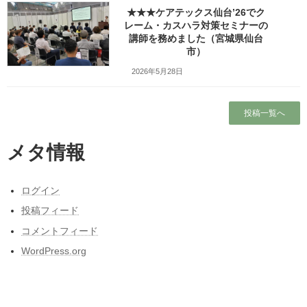
講座の概要
★★★ケアテックス仙台’26でク
レーム・カスハラ対策セミナーの
（以下一部は他の記事と共通）
講師を務めました（宮城県仙台
市）
1月8日は宮城県畜産試験場で「セルフケア研修」の講師を務めま
2026年5月28日
した。
これは宮城県の職員様向けのメンタルヘルス研修で、研修実施の
投稿一覧へ
ご希望をいただいた部門を12月から2月までの期間にご訪問してお
話をするものです。
メタ情報
内容はセルフケアが中心ですが、職場の人間関係のストレスを軽
減する目的で「タイプ別コミュニケーション」も取り入れ、演習
ログイン
や話し合いなども含めたメリハリのある構成を心がけました。
投稿フィード
コメントフィード
この日は全14回の研修の4回目となり、今年初めての出講です。
WordPress.org
行きも帰りも雪がちらつく天候でしたが、新年最初のお仕事でも
あり、新たな気持ちでお話をさせていただきました。