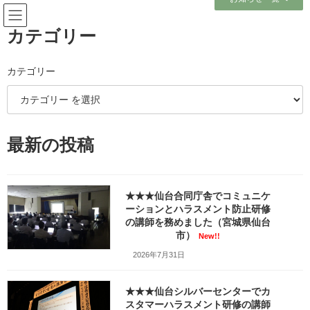
コ
ナ
ン
ビ
テ
ゲ
カテゴリー
ン
ー
ツ
シ
へ
ョ
カテゴリー
メディア
ス
ン
キ
に
ッ
移
プ
動
ホーム
最新の投稿
人事院東北事務局総務課研修係様第8回東北地区女性職員キャリアアップ研修
『部下のマネジメントを考える』w1280_2021.05.19-DSC01065
人事院東北事務局総務課研修係様第8回東北地区女性職員キャリアアップ研修
『部下のマネジメントを考える』w1280_2021.05.19-DSC01065
★★★仙台合同庁舎でコミュニケ
ーションとハラスメント防止研修
人事院東北事務局総務課研修係
の講師を務めました（宮城県仙台
市）
New!!
様第8回東北地区女性職員キャリ
2026年7月31日
アアップ研修『部下のマネジメ
★★★仙台シルバーセンターでカ
ントを考える』
スタマーハラスメント研修の講師