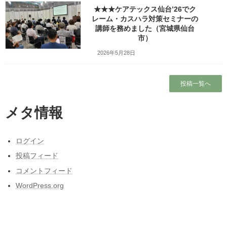
★★★ケアテックス仙台’26でク
Copy
レーム・カスハラ対策セミナーの
講師を務めました（宮城県仙台
市）
検索
2026年5月28日
人気の投稿とページ
投稿一覧へ
ホーム
メタ情報
プロフィール
ログイン
ワッツ・ビジョンについて
投稿フィード
ガラガラの新幹線（指定席）なのになぜか人
コメントフィード
がいる席の隣に発券される
WordPress.org
昭和50年前後の中学校の校内合唱コンクール
の懐かしい曲
東日本大震災と私の3月11日～被災しなかった