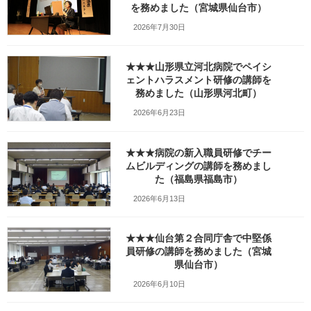
を務めました（宮城県仙台市）
w1280_2021.05.19-DSC01065
2026年7月30日
最
2025年9月23日
2025年9月23日
笹崎久美子
終
★★★山形県立河北病院でペイシ
更
新
ェントハラスメント研修の講師を
日
務めました（山形県河北町）
時
:
2026年6月23日
★★★病院の新入職員研修でチー
ムビルディングの講師を務めまし
た（福島県福島市）
2026年6月13日
★★★仙台第２合同庁舎で中堅係
員研修の講師を務めました（宮城
県仙台市）
Facebook
X
Bluesky
2026年6月10日
Threads
Hatena
LINE