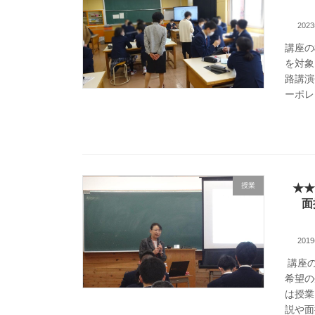
202
講座の
を対象
路講演
ーポレ
授業
★★
面
201
講座の
希望の
は授業
説や面