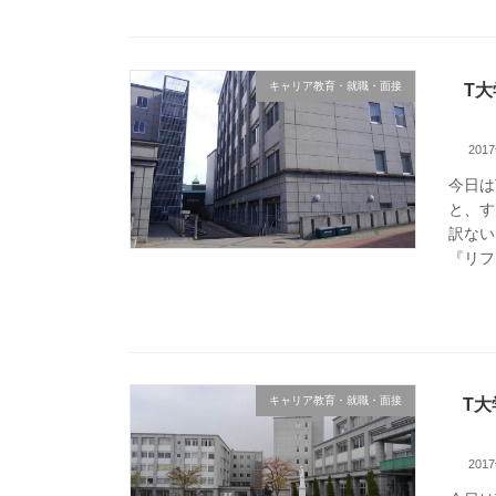
キャリア教育・就職・面接
T
201
今日は
と、す
訳ない
『リフ
キャリア教育・就職・面接
T大
201