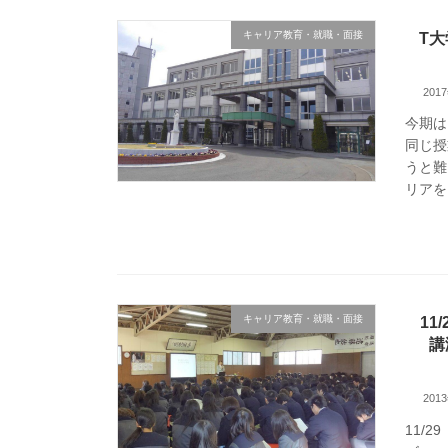
キャリア教育・就職・面接
T
201
今期は
同じ授
うと難
リアを
キャリア教育・就職・面接
1
講
201
11/