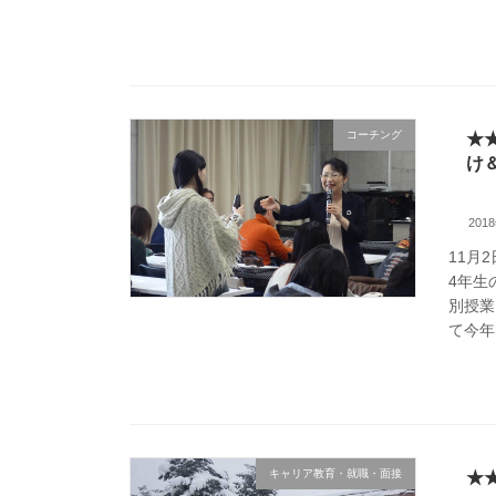
コーチング
★
け
201
11月
4年生
別授業
て今年で
キャリア教育・就職・面接
★