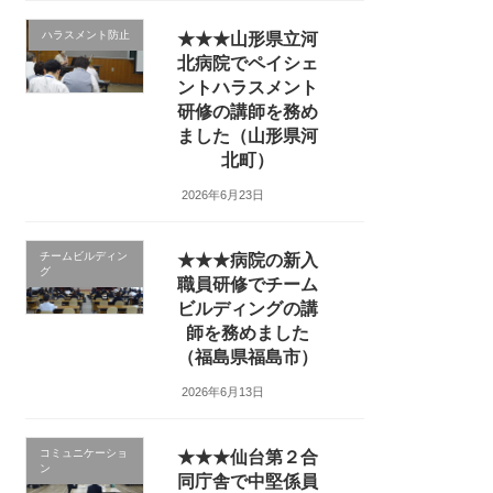
ハラスメント防止
★★★山形県立河
北病院でペイシェ
ントハラスメント
研修の講師を務め
ました（山形県河
北町）
2026年6月23日
チームビルディン
★★★病院の新入
グ
職員研修でチーム
ビルディングの講
師を務めました
（福島県福島市）
2026年6月13日
コミュニケーショ
★★★仙台第２合
ン
同庁舎で中堅係員