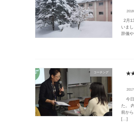
201
2月1
いまし
辞儀や
コーチング
★
201
今日は
た。 
前から
[…]