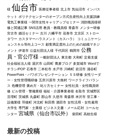
仙台市
様
医療従事者様
北上市
気仙沼市
インバス
ケット
ポリテクセンターのオープン方式生産性向上支援訓練
電気工事業様
一関市女性キャリアップセミナー
消防職員様研
修と関連記事
SNS活用
教員・教職員様
青森市
メンター研修
宮古市
婚活セミナー
古川
八幡平市
花巻市
文京区
ストロー
タワー
カスタマーハラスメント（カスハラ）
コミュニケーシ
ョンスキル等向上コース
顧客満足度向上のための組織マネジ
公務
メント
伊達市
公益社団法人様
千代田区
鶴岡市
員・官公庁様
一般財団法人
東京都
大和町
定着支援
社会福祉法人様
湯沢市
山田町
蕎麦ブログ
多賀城市
Wordで
チラシ/POP
石巻市
二本松市
水戸市
川崎町
岩沼市
涌谷町
PowerPoint・パワポプレゼンテーション
５Ｓ研修
女性リーダ
ー・女性管理職研修
五所川原市
大衡村
ワークライフバラン
ス
危機管理
褒め方・叱り方セミナー
女性社員・女性職員研
修
ビル管理・警備業様
福祉・介護事業者様
名取市
宮城野区
亘理町
茨城県
丸森町
郡山市
久慈市
青森県
米沢市
管工事・
設備業様
羽後町
河北町
秋田県
酒田市
女性活用・女性雇用
大学生
専門家・士業様
ビジネス文書・メール応対
コールセ
宮城県（仙台市以外）
ンター
柴田町
高校生様
最新の投稿