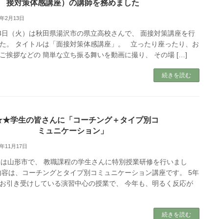
接対策体感講座）の講師を務めました
8年2月13日
3日（火）は秋田県湯沢市の県立高校さんで、 面接対策講座を行
た。 タイトルは「面接対策体感講座」。 立ったり座ったり、お
ご挨拶などの 簡単な立ち振る舞いを動画に撮り、 その場 […]
続きを読む
★★学生の皆さんに「コーチング＋タイプ別コ
ミュニケーション」
7年11月17日
山形市で、 教職課程の学生さんに特別授業研修を行いまし
内容は、コーチングとタイプ別コミュニケーション講座です。 5年
お引き受けしている演習中心の授業で、 今年も、明るく反応が
続きを読む