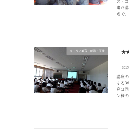
ズ・コ
進路講
名で、
キャリア教育・就職・面接
★
201
講座の
する3
座は同
ン様の