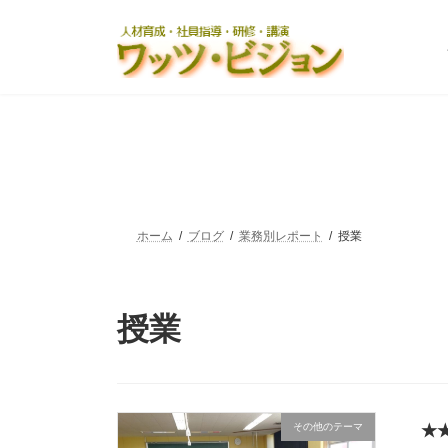
コ
ナ
ン
ビ
テ
ゲ
ン
ー
ツ
シ
へ
ョ
ス
ン
キ
に
ッ
移
プ
動
ホーム
ブログ
業務別レポート
授業
授業
その他のテーマ
★