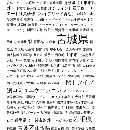
山形県（山形市以
苦情・クレーム応対
社会福祉事業者様
外）
オンライン社員研修・リ
本宮市
長井市
天童市
モート社員研修（ハイブリッド含む）
建設業・建
設関連業様
新潟市
上山市
オーダーメイド方式生産性向上支
援訓練
盛岡市
埼玉県
アサーティブコミュニケーション（ア
サーション）
財団法人様
秋田市
阿賀野市
美里町
飯豊町
角
宮城県
製造業様
田市
小売業様
塩釜市
福
島県
新潟県
弘前市
須賀川市
安全大会・協力会行事
茅野市
山形市
個人情報保護研修
登米市
横手市
利府町
公益財団法
人様
サービス業
報連相
ホテル・旅館業様
富谷市
太白区
コ
ンプライアンス研修
情報管理
越谷市
福島市
石川町
コロナ禍
での集合研修
若林区
一般社団法人様
アイスブレイクにここ
ろカード
官公庁様主催の公開講座
能代市
大河原町
仙南地域
タイプ
一関市
困った社員への対応
男鹿市
東松島市
別コミュニケーション
タイムマネジメント
産業廃棄物・環境サービス・リサイクル事業様
大崎市
長野県
岩手町
泉区
村山市
八峰町
色麻町
農業団体様
特定非営利活
動法人（NPO法人）
奥州市
倫理法人会
千厩町
成果を上げる
業務改善
食品メーカー
幼稚園・保育園
そば味音痴の蕎麦ブ
岩手県
岩手県（一関市以外）
ログ
公益法人様
青葉区
山形県
松島町
商工会様
雇用管理研修
公安職