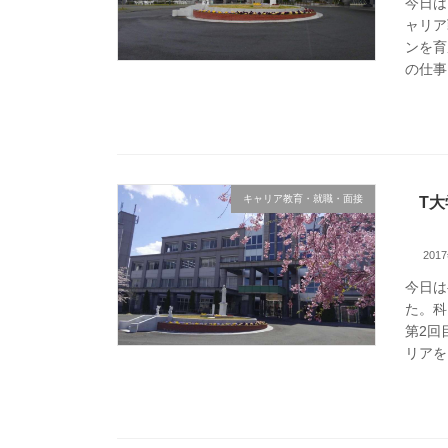
今日は
ャリア
ンを育
の仕事
キャリア教育・就職・面接
T
201
今日は
た。科
第2回
リアを