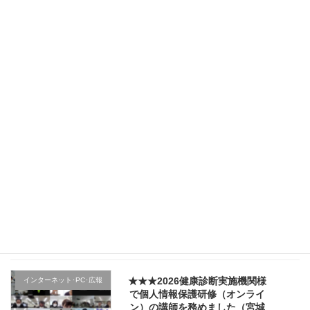
★★★（2日目）行政機関様の新
その他のテーマ
規採用職員研修で講師を務めま
した（宮城県仙台市）
2026年4月5日
★★★（1日目）行政機関様の新
その他のテーマ
規採用職員研修で講師を務めま
した（宮城県仙台市）
2026年4月4日
★★★医療機関様の新入職員様
クレーム応対
向け「ハラスメント防止／カス
ハラ対策研修」で講師を務めま
した（山形県上山市）
2026年4月2日
★★★2026健康診断実施機関様
インターネット･PC･広報
で個人情報保護研修（オンライ
ン）の講師を務めました（宮城