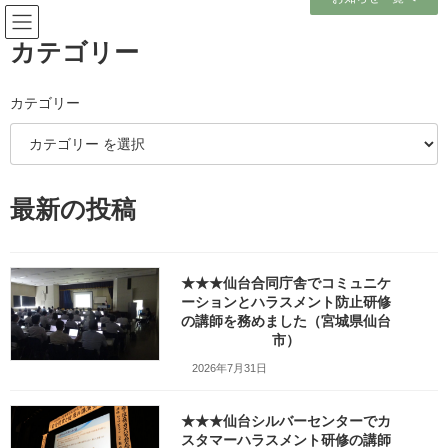
コ
ナ
ン
ビ
テ
ゲ
カテゴリー
ン
ー
ツ
シ
へ
ョ
カテゴリー
メディア
ス
ン
キ
に
ッ
移
プ
動
ホーム
w1280_20260528_104912
w1280_20260528_104912
最新の投稿
w1280_20260528_104912
★★★仙台合同庁舎でコミュニケ
最
2026年6月16日
2026年6月16日
笹崎久美子
ーションとハラスメント防止研修
終
の講師を務めました（宮城県仙台
更
新
市）
日
2026年7月31日
時
:
★★★仙台シルバーセンターでカ
スタマーハラスメント研修の講師