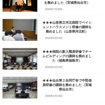
を務めました（宮城県仙台市）
2026年7月30日
★★★山形県立河北病院でペイシ
ェントハラスメント研修の講師を
務めました（山形県河北町）
2026年6月23日
Facebook
X
Bluesky
Threads
Hatena
LINE
★★★病院の新入職員研修でチー
ムビルディングの講師を務めまし
Copy
た（福島県福島市）
2026年6月13日
検索
★★★仙台第２合同庁舎で中堅係
員研修の講師を務めました（宮城
人気の投稿とページ
県仙台市）
ガラガラの新幹線（指定席）なのになぜか人
2026年6月10日
がいる席の隣に発券される