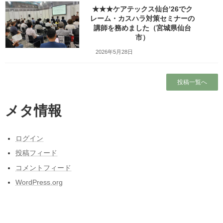
ホーム
★★★ケアテックス仙台’26でク
レーム・カスハラ対策セミナーの
講師を務めました（宮城県仙台
ブログ
市）
2026年5月28日
本当に営業しているの？仙台市民（南部）に
はよくわからない岩手サファリーパークに行
ってみました！（岩手県一関市）
投稿一覧へ
出張旅～三陸自動車道は走るたびにほんの少
しこころがざわつくチョットだけ切ない道～
メタ情報
東北人が見た長野県人気質（主に茅野・諏訪
地方）の「ここにびっくり！」
ログイン
東日本大震災と私の3月11日～被災しなかった
人の被災地の1日とその後～
投稿フィード
コメントフィード
WordPress.org
カテゴリー
カテゴリー