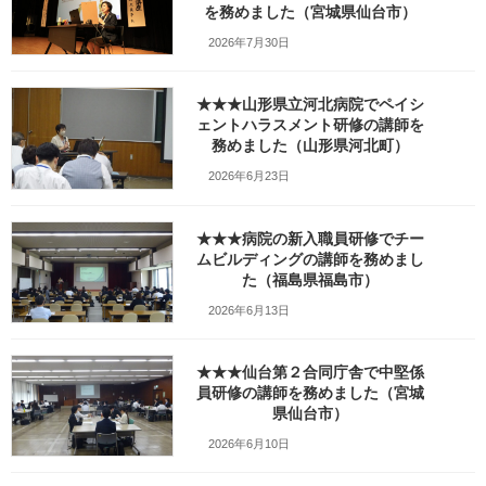
を務めました（宮城県仙台市）
_w1280_20251208_130243
2026年7月30日
最
2026年2月23日
2026年3月3日
笹崎久美子
終
★★★山形県立河北病院でペイシ
更
新
ェントハラスメント研修の講師を
日
務めました（山形県河北町）
時
:
2026年6月23日
★★★病院の新入職員研修でチー
ムビルディングの講師を務めまし
た（福島県福島市）
2026年6月13日
★★★仙台第２合同庁舎で中堅係
員研修の講師を務めました（宮城
県仙台市）
Facebook
X
Bluesky
2026年6月10日
Threads
Hatena
LINE