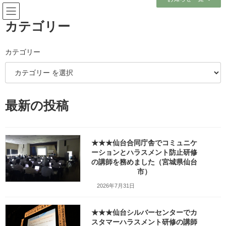
コ
ナ
ン
ビ
テ
ゲ
カテゴリー
ン
ー
ツ
シ
へ
ョ
カテゴリー
メディア
ス
ン
キ
に
ッ
移
プ
動
ホーム
最新の投稿
宮城県石巻港湾事務所で「メンタルヘルス研修（セルフケア）」の講師を務
めました（宮城県石巻市）_w1280_20251208_130243
宮城県石巻港湾事務所で「メンタルヘルス研修（セルフケア）」の講師を務
めました（宮城県石巻市）_w1280_20251208_130243
★★★仙台合同庁舎でコミュニケ
ーションとハラスメント防止研修
宮城県石巻港湾事務所で「メン
の講師を務めました（宮城県仙台
市）
タルヘルス研修（セルフケ
2026年7月31日
ア）」の講師を務めました（宮
★★★仙台シルバーセンターでカ
城県石巻市）
スタマーハラスメント研修の講師