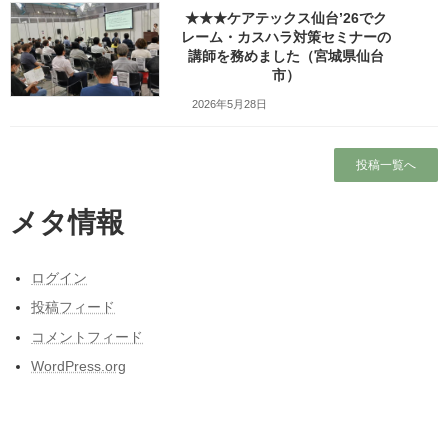
★★★ケアテックス仙台’26でク
Copy
レーム・カスハラ対策セミナーの
講師を務めました（宮城県仙台
市）
検索
2026年5月28日
人気の投稿とページ
投稿一覧へ
ガラガラの新幹線（指定席）なのになぜか人
がいる席の隣に発券される
メタ情報
ホーム
ログイン
ブログ
投稿フィード
本当に営業しているの？仙台市民（南部）に
コメントフィード
はよくわからない岩手サファリーパークに行
WordPress.org
ってみました！（岩手県一関市）
出張旅～三陸自動車道は走るたびにほんの少
しこころがざわつくチョットだけ切ない道～