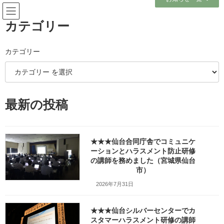
コ
ナ
ン
ビ
テ
ゲ
カテゴリー
ン
ー
ツ
シ
へ
ョ
カテゴリー
メディア
ス
ン
キ
に
ッ
移
プ
動
ホーム
最新の投稿
建設業の所長様の研修でインバスケット体験講座を行いました。（宮城県仙
台市）fx_w1280_20250128_154120_536
建設業の所長様の研修でインバスケット体験講座を行いました。（宮城県仙
台市）fx_w1280_20250128_154120_536
★★★仙台合同庁舎でコミュニケ
ーションとハラスメント防止研修
建設業の所長様の研修でインバ
の講師を務めました（宮城県仙台
市）
スケット体験講座を行いまし
2026年7月31日
た。（宮城県仙台市）
★★★仙台シルバーセンターでカ
fx_w1280_20250128_154120_5
スタマーハラスメント研修の講師