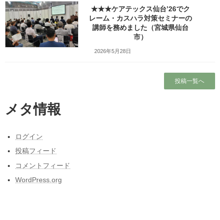
★★★ケアテックス仙台’26でク
Copy
レーム・カスハラ対策セミナーの
講師を務めました（宮城県仙台
市）
検索
2026年5月28日
人気の投稿とページ
投稿一覧へ
ホーム
メタ情報
ガラガラの新幹線（指定席）なのになぜか人
がいる席の隣に発券される
ログイン
ブログ
投稿フィード
出張旅～三陸自動車道は走るたびにほんの少
コメントフィード
しこころがざわつくチョットだけ切ない道～
WordPress.org
東北人が見た長野県人気質（主に茅野・諏訪
地方）の「ここにびっくり！」
東日本大震災と私の3月11日～被災しなかった