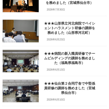
を務めました（宮城県仙台市）
:
2026年7月30日
★★★山形県立河北病院でペイシ
ェントハラスメント研修の講師を
務めました（山形県河北町）
2026年6月23日
★★★病院の新入職員研修でチー
この写真のブログ記事
ムビルディングの講師を務めまし
・南相馬市の電気工事業様で5S研修。今回は近藤勝信先生が講師
た（福島県福島市）
を担当しました（福島県南相馬市）
2026年6月13日
★★★仙台第２合同庁舎で中堅係
Facebook
X
Bluesky
員研修の講師を務めました（宮城
Threads
Hatena
LINE
県仙台市）
Copy
2026年6月10日