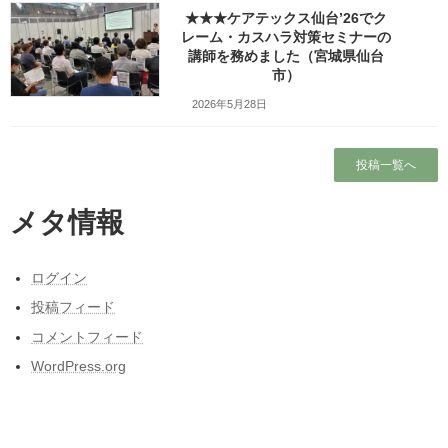
★★★ケアテックス仙台’26でク
検索
レーム・カスハラ対策セミナーの
講師を務めました（宮城県仙台
市）
人気の投稿とページ
2026年5月28日
東北人が見た長野県人気質（主に茅野・諏訪
地方）の「ここにびっくり！」
ガラガラの新幹線（指定席）なのになぜか人
投稿一覧へ
がいる席の隣に発券される
メタ情報
ホーム
昭和50年前後の中学校の校内合唱コンクール
ログイン
の懐かしい曲
投稿フィード
★★★仙台シルバーセンターでカスタマーハ
コメントフィード
ラスメント研修の講師を務めました（宮城県
仙台市）
WordPress.org
w1280_20240309_112424-EDIT