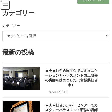
コ
ナ
ン
ビ
テ
ゲ
カテゴリー
ン
ー
ツ
シ
へ
ョ
カテゴリー
メディア
ス
ン
キ
に
ッ
移
プ
動
ホーム
最新の投稿
##南相馬市ひばり生涯学習センター_w1280_20240203_123205
##南相馬市ひばり生涯学習センター_w1280_20240203_123205
##南相馬市ひばり生涯学習セン
★★★仙台合同庁舎でコミュニケ
ーションとハラスメント防止研修
ター_w1280_20240203_123205
の講師を務めました（宮城県仙台
市）
最
2024年2月25日
2026年3月11日
笹崎久美子
2026年7月31日
終
更
新
★★★仙台シルバーセンターでカ
日
スタマーハラスメント研修の講師
時