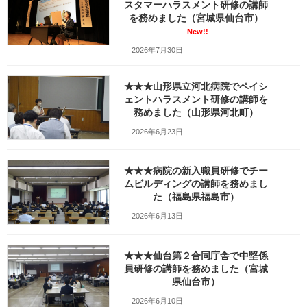
スタマーハラスメント研修の講師
を務めました（宮城県仙台市）
最
2022年2月24日
2022年5月10日
笹崎久美子
終
New!!
更
2026年7月30日
新
このイベントは終了いたしました
日
ご来場ありがとうございました。
時
★★★山形県立河北病院でペイシ
:
ェントハラスメント研修の講師を
セミナーの内容と様子は
タピオ大学様公式サイト
をご覧くださ
務めました（山形県河北町）
い。
2026年6月23日
また
こちらのブログ
にも記事を掲載いたしました。
※
このイベントは3月16日の地震の影響で
★★★病院の新入職員研修でチー
5月９日に延期されました
。
ムビルディングの講師を務めまし
た（福島県福島市）
2022年５月９日（月）にタピ大（タピオ大学／タピオ館立オープ
2026年6月13日
ン大学）でお話をします。前回は「タイプ別コミュニケーショ
ン」についてお話をしましたが、今回は「親子げんか」に焦点を
★★★仙台第２合同庁舎で中堅係
当てて、笑える母娘ライフからわかったこと（悟ったこと？）を
員研修の講師を務めました（宮城
お話したいと思います。
県仙台市）
2026年6月10日
通りすがりに誰でもふらっと立ち寄って参加できる（申込不要・