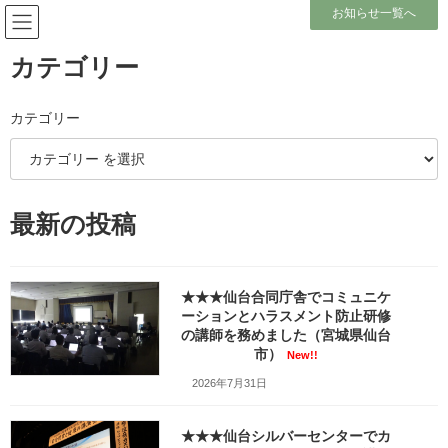
コ
ナ
お知らせ一覧へ
ン
ビ
テ
ゲ
ン
ー
カテゴリー
ツ
シ
へ
ョ
ブログ
ス
ン
カテゴリー
キ
に
ッ
移
プ
動
ホーム
ブログ
新着情報
公開セミナー
・
終了しました
2022.5.9『「親子げんか」でわかった対人関係のコツ』
最新の投稿
泉パークタウンタピオ（タピ大）（宮城県仙台市）
・
終了しました
★★★仙台合同庁舎でコミュニケ
ーションとハラスメント防止研修
2022.5.9『「親子げんか」でわ
の講師を務めました（宮城県仙台
市）
かった対人関係のコツ』泉パー
New!!
2026年7月31日
クタウンタピオ（タピ大）（宮
城県仙台市）
★★★仙台シルバーセンターでカ