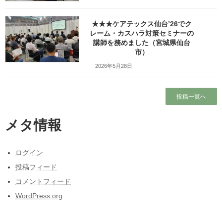
参加費無料）ので、ご興味がある方はぜひどうぞ！
★★★ケアテックス仙台’26でク
「親子げんか」でわかった対人関係のコツ
レーム・カスハラ対策セミナーの
講師を務めました（宮城県仙台
市）
講 師／笹崎久美子
2026年5月28日
日 時／令和４年５月９日（月曜日）19：00～20：
00
会 場／泉パークタウン タピオ 南館１Ｆパークタ
投稿一覧へ
ウンスタイル（
MAP
）
対 象／どなたでも
メタ情報
定 員／ありません
受講料／無料
◆お申し込み方法
ログイン
お申し込みは不要です
投稿フィード
◆告知ページ
コメントフィード
タピオ館立オープン大学
WordPress.org
◆お問い合わせ
タピオ館立オープン大学事務局（fmいずみ内）
TEL 022-375-8808(受付 平日10:00～18:00)