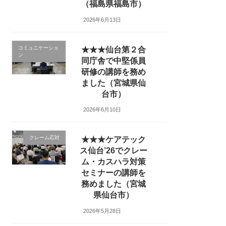
（福島県福島市）
2026年6月13日
コミュニケーショ
★★★仙台第２合
ン
同庁舎で中堅係員
研修の講師を務め
ました（宮城県仙
台市）
2026年6月10日
クレーム応対
★★★ケアテック
ス仙台’26でクレー
ム・カスハラ対策
セミナーの講師を
務めました（宮城
県仙台市）
2026年5月28日