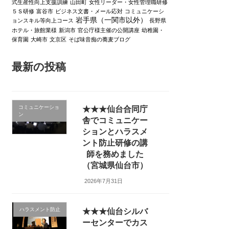
式生産性向上支援訓練
山田町
女性リーダー・女性管理職研修
５Ｓ研修
富谷市
ビジネス文書・メール応対
コミュニケーシ
岩手県（一関市以外）
ョンスキル等向上コース
長野県
ホテル・旅館業様
新潟市
官公庁様主催の公開講座
幼稚園・
保育園
大崎市
文京区
そば味音痴の蕎麦ブログ
最新の投稿
コミュニケーショ
★★★仙台合同庁
ン
舎でコミュニケー
ションとハラスメ
ント防止研修の講
師を務めました
（宮城県仙台市）
2026年7月31日
ハラスメント防止
★★★仙台シルバ
ーセンターでカス