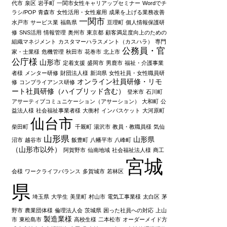
代市
泉区
岩手町
一関市女性キャリアップセミナー
Wordでチ
ラシ/POP
青森市
女性活用・女性雇用
成果を上げる業務改善
一関市
水戸市
サービス業
福島県
亘理町
個人情報保護研
修
SNS活用
情報管理
奥州市
東京都
顧客満足度向上のための
組織マネジメント
カスタマーハラスメント（カスハラ）
専門
公務員・官
家・士業様
危機管理
秋田市
花巻市
北上市
公庁様
山形市
定着支援
盛岡市
男鹿市
福祉・介護事業
者様
メンター研修
財団法人様
新潟県
女性社員・女性職員研
オンライン社員研修・リモ
修
コンプライアンス研修
ート社員研修（ハイブリッド含む）
登米市
石川町
アサーティブコミュニケーション（アサーション）
大和町
公
益法人様
社会福祉事業者様
大衡村
インバスケット
大河原町
仙台市
柴田町
千厩町
湯沢市
教員・教職員様
気仙
山形県
山形県
沼市
越谷市
飯豊町
八幡平市
八峰町
（山形市以外）
阿賀野市
仙南地域
社会福祉法人様
商工
宮城
会様
ワークライフバランス
多賀城市
若林区
県
埼玉県
大学生
美里町
村山市
電気工事業様
太白区
茅
野市
農業団体様
倫理法人会
茨城県
困った社員への対応
上山
製造業様
市
東松島市
高校生様
二本松市
オーダーメイド方