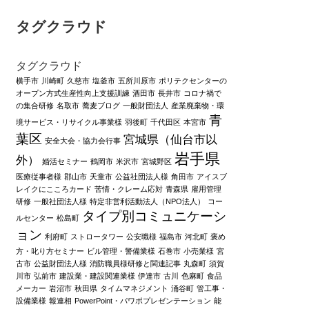
タグクラウド
タグクラウド
横手市
川崎町
久慈市
塩釜市
五所川原市
ポリテクセンターの
オープン方式生産性向上支援訓練
酒田市
長井市
コロナ禍で
の集合研修
名取市
蕎麦ブログ
一般財団法人
産業廃棄物・環
青
境サービス・リサイクル事業様
羽後町
千代田区
本宮市
葉区
宮城県（仙台市以
安全大会・協力会行事
岩手県
外）
婚活セミナー
鶴岡市
米沢市
宮城野区
医療従事者様
郡山市
天童市
公益社団法人様
角田市
アイスブ
レイクにこころカード
苦情・クレーム応対
青森県
雇用管理
研修
一般社団法人様
特定非営利活動法人（NPO法人）
コー
タイプ別コミュニケーシ
ルセンター
松島町
ョン
利府町
ストロータワー
公安職様
福島市
河北町
褒め
方・叱り方セミナー
ビル管理・警備業様
石巻市
小売業様
宮
古市
公益財団法人様
消防職員様研修と関連記事
丸森町
須賀
川市
弘前市
建設業・建設関連業様
伊達市
古川
色麻町
食品
メーカー
岩沼市
秋田県
タイムマネジメント
涌谷町
管工事・
設備業様
報連相
PowerPoint・パワポプレゼンテーション
能