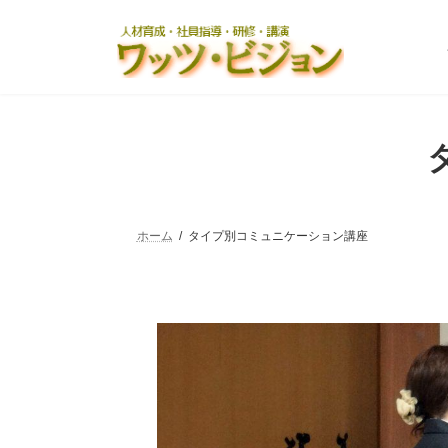
コ
ナ
ン
ビ
テ
ゲ
ン
ー
ツ
シ
へ
ョ
ス
ン
キ
に
ッ
移
プ
動
ホーム
タイプ別コミュニケーション講座