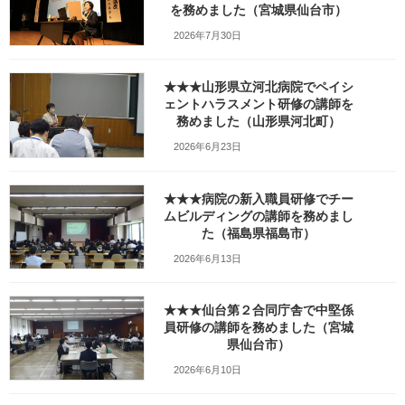
を務めました（宮城県仙台市）
2026年7月30日
★★★山形県立河北病院でペイシ
ェントハラスメント研修の講師を
務めました（山形県河北町）
2026年6月23日
この写真のブログ記事
★★★病院の新入職員研修でチー
・出張旅「久慈編」（３）久慈国家石油備蓄基地〜日本にこんな
ムビルディングの講師を務めまし
施設があったとは！〜
た（福島県福島市）
2026年6月13日
Facebook
X
Bluesky
★★★仙台第２合同庁舎で中堅係
Threads
Hatena
LINE
員研修の講師を務めました（宮城
県仙台市）
Copy
2026年6月10日