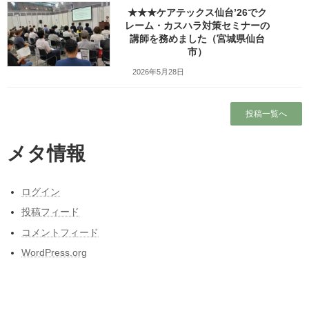
検索
★★★ケアテックス仙台’26でク
レーム・カスハラ対策セミナーの
講師を務めました（宮城県仙台
人気の投稿とページ
市）
ホーム
2026年5月28日
ガラガラの新幹線（指定席）なのになぜか人
投稿一覧へ
がいる席の隣に発券される
ブログ
メタ情報
出張旅～三陸自動車道は走るたびにほんの少
しこころがざわつくチョットだけ切ない道～
ログイン
投稿フィード
本当に営業しているの？仙台市民（南部）に
はよくわからない岩手サファリーパークに行
コメントフィード
ってみました！（岩手県一関市）
WordPress.org
東日本大震災と私の3月11日～被災しなかった
人の被災地の1日とその後～
昭和50年前後の中学校の校内合唱コンクール