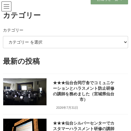
コ
ナ
ン
ビ
テ
ゲ
カテゴリー
ン
ー
ツ
シ
へ
ョ
カテゴリー
メディア
ス
ン
キ
に
ッ
移
プ
動
ホーム
##国家石油備蓄基地_trim_300052425
最新の投稿
##国家石油備蓄基地_trim_300052425
##国家石油備蓄基地
★★★仙台合同庁舎でコミュニケ
_trim_300052425
ーションとハラスメント防止研修
の講師を務めました（宮城県仙台
市）
最
2024年3月22日
2026年2月24日
笹崎久美子
終
2026年7月31日
更
新
日
★★★仙台シルバーセンターでカ
時
スタマーハラスメント研修の講師
: