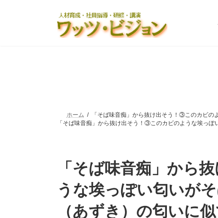
コ
ナ
ン
ビ
テ
ゲ
ン
ー
ツ
シ
へ
ョ
ス
ン
キ
に
ッ
移
プ
動
ホーム
「そば味音痴」から抜け出そう！③このカビのよう
「そば味音痴」から抜け出そう！③このカビのような埃っぽい匂い
「そば味音痴」から抜
うな埃っぽい匂いがそ
（あずき）の匂いに似