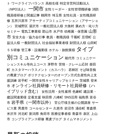
ト
ワークライフバランス
高校生様
特定非営利活動法人
一関市
（NPO法人）
女性リーダー・女性管理職研修
消防
職員様研修と関連記事
鶴岡市
埼玉県
女性社員・女性職員研
修
五所川原市
アサーティブコミュニケーション（アサーショ
ン）
宮城野区
湯沢市
一般社団法人様
大衡村
褒め方・叱り方
山形
セミナー
電気工事業様
郡山市
水戸市
幼稚園・保育園
市
安全大会・協力会行事
教員・教職員様
千厩町
亘理町
公
益法人様
一般財団法人
社会福祉事業者様
財団法人様
山田町
タイプ
５Ｓ研修
管工事・設備業様
ホテル・旅館業様
別コミュニケーション
能代市
コミュニケー
ションスキル等向上コース
茅野市
苦情・クレーム応対
柴田
町
カスタマーハラスメント（カスハラ）
若林区
そば味音痴
の蕎麦ブログ
ポリテクセンターのオープン方式生産性向上支
援訓練
岩手町
一関市女性キャリアップセミナー
茨城県
登米
オンライン社員研修・リモート社員研修（ハ
市
イブリッド含む）
女性活用・女性雇用
色麻町
建設業・
建設関連業様
定着支援
秋田県
八峰町
SNS活用
福島県
富谷
岩手県（一関市以外）
市
官公庁様主催の公開講座
サー
ビス業
男鹿市
コールセンター
久慈市
岩沼市
涌谷町
青森県
米沢市
河北町
新潟県
角田市
医療従事者様
青森市
泉区
上山
市
コンプライアンス研修
蕎麦ブログ
タイムマネジメント