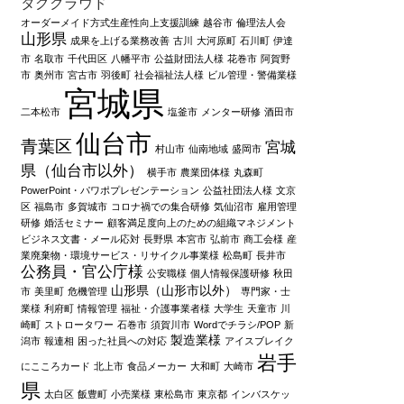
タグクラウド
オーダーメイド方式生産性向上支援訓練
越谷市
倫理法人会
山形県
成果を上げる業務改善
古川
大河原町
石川町
伊達
市
名取市
千代田区
八幡平市
公益財団法人様
花巻市
阿賀野
市
奥州市
宮古市
羽後町
社会福祉法人様
ビル管理・警備業様
宮城県
二本松市
塩釜市
メンター研修
酒田市
仙台市
青葉区
宮城
村山市
仙南地域
盛岡市
県（仙台市以外）
横手市
農業団体様
丸森町
PowerPoint・パワポプレゼンテーション
公益社団法人様
文京
区
福島市
多賀城市
コロナ禍での集合研修
気仙沼市
雇用管理
研修
婚活セミナー
顧客満足度向上のための組織マネジメント
ビジネス文書・メール応対
長野県
本宮市
弘前市
商工会様
産
業廃棄物・環境サービス・リサイクル事業様
松島町
長井市
公務員・官公庁様
公安職様
個人情報保護研修
秋田
山形県（山形市以外）
市
美里町
危機管理
専門家・士
業様
利府町
情報管理
福祉・介護事業者様
大学生
天童市
川
崎町
ストロータワー
石巻市
須賀川市
Wordでチラシ/POP
新
製造業様
潟市
報連相
困った社員への対応
アイスブレイク
岩手
にこころカード
北上市
食品メーカー
大和町
大崎市
県
太白区
飯豊町
小売業様
東松島市
東京都
インバスケッ