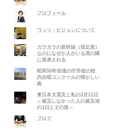
プロフィール
ワッツ・ビジョンについて
ガラガラの新幹線（指定席）
なのになぜか人がいる席の隣
に発券される
昭和50年前後の中学校の校
内合唱コンクールの懐かしい
曲
東日本大震災と私の3月11日
～被災しなかった人の被災地
の1日とその後～
ブログ