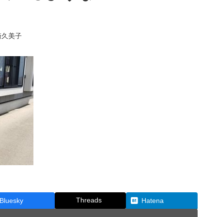
崎久美子
Threads
Bluesky
Hatena