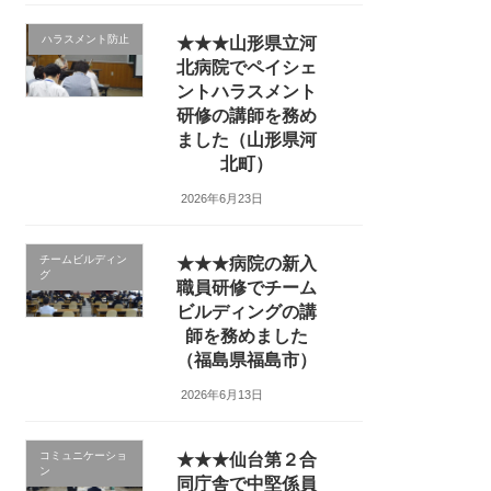
ハラスメント防止
★★★山形県立河
北病院でペイシェ
ントハラスメント
研修の講師を務め
ました（山形県河
北町）
2026年6月23日
チームビルディン
★★★病院の新入
グ
職員研修でチーム
ビルディングの講
師を務めました
（福島県福島市）
2026年6月13日
コミュニケーショ
★★★仙台第２合
ン
同庁舎で中堅係員