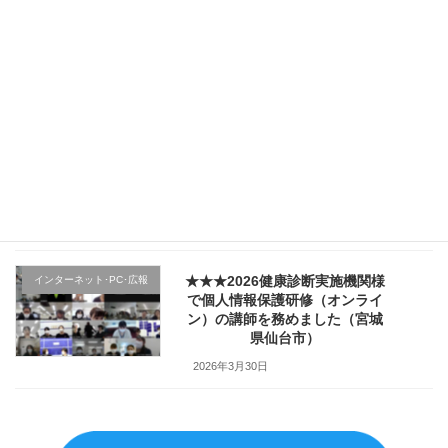
★★★（1日目）行政機関様の新
その他のテーマ
規採用職員研修で講師を務めま
した（宮城県仙台市）
2026年4月4日
★★★医療機関様の新入職員様
クレーム応対
向け「ハラスメント防止／カス
ハラ対策研修」で講師を務めま
した（山形県上山市）
2026年4月2日
★★★2026健康診断実施機関様
インターネット･PC･広報
で個人情報保護研修（オンライ
ン）の講師を務めました（宮城
県仙台市）
2026年3月30日