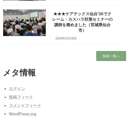
★★★ケアテックス仙台’26でク
Facebook
X
Bluesky
レーム・カスハラ対策セミナーの
講師を務めました（宮城県仙台
Threads
Hatena
LINE
市）
Copy
2026年5月28日
検索
投稿一覧へ
人気の投稿とページ
メタ情報
ホーム
ログイン
ガラガラの新幹線（指定席）なのになぜか人
投稿フィード
がいる席の隣に発券される
コメントフィード
プロフィール
WordPress.org
ワッツ・ビジョンについて