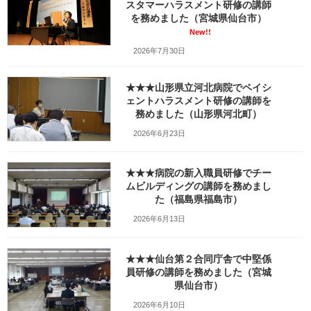
スタマーハラスメント研修の講師
更
を務めました（宮城県仙台市）
新
日
New!!
時
2026年7月30日
:
★★★山形県立河北病院でペイシ
ェントハラスメント研修の講師を
務めました（山形県河北町）
2026年6月23日
★★★病院の新入職員研修でチー
ムビルディングの講師を務めまし
た（福島県福島市）
2026年6月13日
★★★仙台第２合同庁舎で中堅係
員研修の講師を務めました（宮城
県仙台市）
2026年6月10日