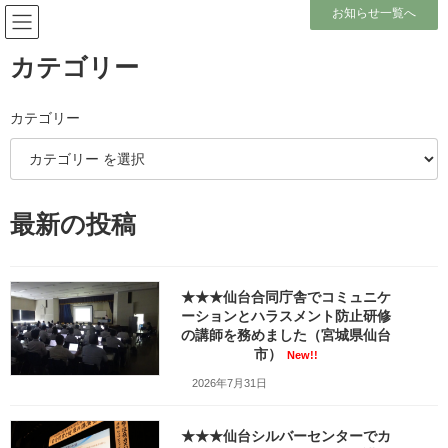
コ
ナ
お知らせ一覧へ
ン
ビ
テ
ゲ
ン
ー
カテゴリー
ツ
シ
へ
ョ
メディア
ス
ン
カテゴリー
キ
に
ッ
移
プ
動
ホーム
かっぱ寿司大河原店で「まぐろ＋茶碗蒸し＋かけうどん」レシート
最新の投稿
_sq_20251216_115543
かっぱ寿司大河原店で「まぐろ＋茶碗蒸し＋かけうどん」レシート
_sq_20251216_115543
★★★仙台合同庁舎でコミュニケ
かっぱ寿司大河原店で「まぐろ
ーションとハラスメント防止研修
の講師を務めました（宮城県仙台
＋茶碗蒸し＋かけうどん」レシ
市）
New!!
2026年7月31日
ート_sq_20251216_115543
最
2026年2月24日
2026年3月3日
笹崎久美子
★★★仙台シルバーセンターでカ
終