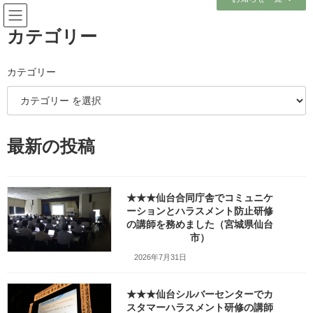
コ
ナ
ン
ビ
テ
ゲ
カテゴリー
ン
ー
ツ
シ
へ
ョ
2026-0706（スライド用）_「指
カテゴリー
ス
ン
キ
に
示・報告（タイプ別版）」スラ
ッ
移
プ
動
イド20
最新の投稿
ホーム
2026-0706（スライド用）_「指示・報告（タイプ別版）」スライド20
★★★仙台合同庁舎でコミュニケ
ーションとハラスメント防止研修
2026-0706（スライド用）_「指示・報告（タイプ別版）」スライ
の講師を務めました（宮城県仙台
ド20
市）
2026年7月31日
Facebook
X
Bluesky
★★★仙台シルバーセンターでカ
Threads
Hatena
LINE
スタマーハラスメント研修の講師