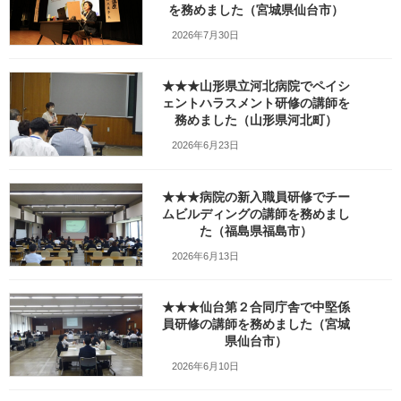
を務めました（宮城県仙台市）
Copy
2026年7月30日
検索
★★★山形県立河北病院でペイシ
ェントハラスメント研修の講師を
人気の投稿とページ
務めました（山形県河北町）
2026年6月23日
ホーム
★★★病院の新入職員研修でチー
ガラガラの新幹線（指定席）なのになぜか人
ムビルディングの講師を務めまし
がいる席の隣に発券される
た（福島県福島市）
ブログ
2026年6月13日
出張旅～三陸自動車道は走るたびにほんの少
★★★仙台第２合同庁舎で中堅係
しこころがざわつくチョットだけ切ない道～
員研修の講師を務めました（宮城
県仙台市）
本当に営業しているの？仙台市民（南部）に
はよくわからない岩手サファリーパークに行
2026年6月10日
ってみました！（岩手県一関市）