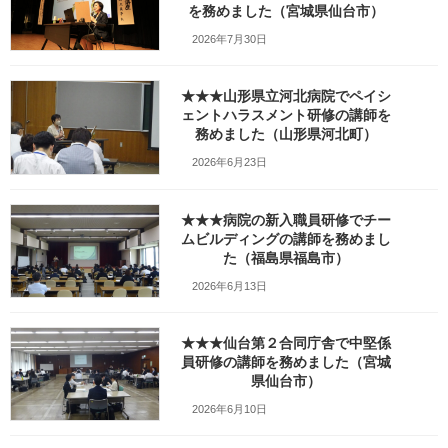
を務めました（宮城県仙台市）
2026年2月13日 14_33_47
2026年7月30日
最
2026年4月10日
2026年4月10日
笹崎久美子
終
★★★山形県立河北病院でペイシ
更
新
ェントハラスメント研修の講師を
日
務めました（山形県河北町）
時
:
2026年6月23日
★★★病院の新入職員研修でチー
ムビルディングの講師を務めまし
た（福島県福島市）
2026年6月13日
★★★仙台第２合同庁舎で中堅係
員研修の講師を務めました（宮城
県仙台市）
2026年6月10日