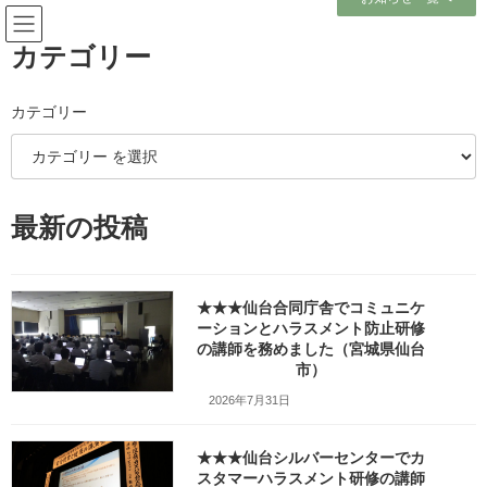
コ
ナ
ン
ビ
テ
ゲ
カテゴリー
ン
ー
ツ
シ
へ
ョ
カテゴリー
メディア
ス
ン
キ
に
ッ
移
プ
動
ホーム
最新の投稿
日本報連相センターDVD「ケーススタディで学ぶ報連相の基本」（販売：株
式会社PHP研究所）fr_w480_ChatGPT Image 2026年2月13日 14_33_47
日本報連相センターDVD「ケーススタディで学ぶ報連相の基本」（販売：株
式会社PHP研究所）fr_w480_ChatGPT Image 2026年2月13日 14_33_47
★★★仙台合同庁舎でコミュニケ
ーションとハラスメント防止研修
日本報連相センターDVD「ケー
の講師を務めました（宮城県仙台
市）
ススタディで学ぶ報連相の基
2026年7月31日
本」（販売：株式会社PHP研究
★★★仙台シルバーセンターでカ
所）fr_w480_ChatGPT Image
スタマーハラスメント研修の講師