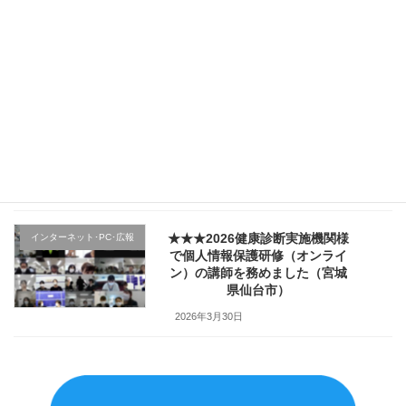
★★★（1日目）行政機関様の新
その他のテーマ
規採用職員研修で講師を務めま
した（宮城県仙台市）
2026年4月4日
★★★医療機関様の新入職員様
クレーム応対
向け「ハラスメント防止／カス
ハラ対策研修」で講師を務めま
した（山形県上山市）
2026年4月2日
★★★2026健康診断実施機関様
インターネット･PC･広報
で個人情報保護研修（オンライ
ン）の講師を務めました（宮城
県仙台市）
2026年3月30日