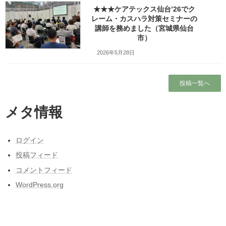
Facebook
X
Bluesky
★★★ケアテックス仙台’26でク
Threads
Hatena
LINE
レーム・カスハラ対策セミナーの
講師を務めました（宮城県仙台
Copy
市）
2026年5月28日
検索
投稿一覧へ
人気の投稿とページ
メタ情報
ホーム
ブログ
ログイン
投稿フィード
東日本大震災と私の3月11日～被災しなかった
コメントフィード
人の被災地の1日とその後～
WordPress.org
ガラガラの新幹線（指定席）なのになぜか人
がいる席の隣に発券される
東北人が見た長野県人気質（主に茅野・諏訪