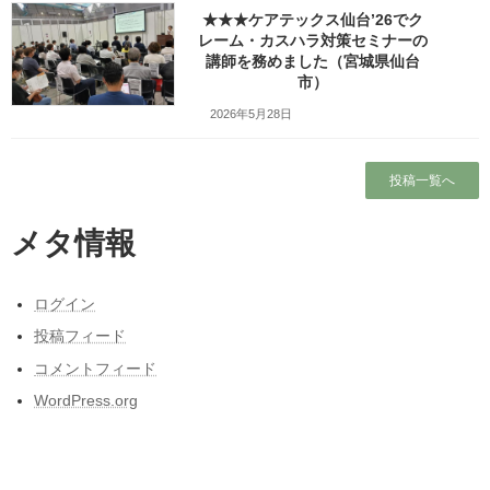
★★★ケアテックス仙台’26でク
Copy
レーム・カスハラ対策セミナーの
講師を務めました（宮城県仙台
市）
検索
2026年5月28日
人気の投稿とページ
投稿一覧へ
東北人が見た長野県人気質（主に茅野・諏訪
地方）の「ここにびっくり！」
メタ情報
ガラガラの新幹線（指定席）なのになぜか人
がいる席の隣に発券される
ログイン
ホーム
投稿フィード
★★★仙台シルバーセンターでカスタマーハ
コメントフィード
ラスメント研修の講師を務めました（宮城県
WordPress.org
仙台市）
昭和50年前後の中学校の校内合唱コンクール
の懐かしい曲