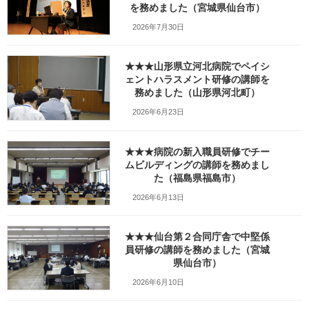
を務めました（宮城県仙台市）
w1280_DSC07422
2026年7月30日
最
2026年4月3日
2026年4月10日
笹崎久美子
終
★★★山形県立河北病院でペイシ
更
新
ェントハラスメント研修の講師を
日
務めました（山形県河北町）
時
:
2026年6月23日
★★★病院の新入職員研修でチー
ムビルディングの講師を務めまし
た（福島県福島市）
2026年6月13日
★★★仙台第２合同庁舎で中堅係
員研修の講師を務めました（宮城
県仙台市）
Facebook
X
Bluesky
2026年6月10日
Threads
Hatena
LINE