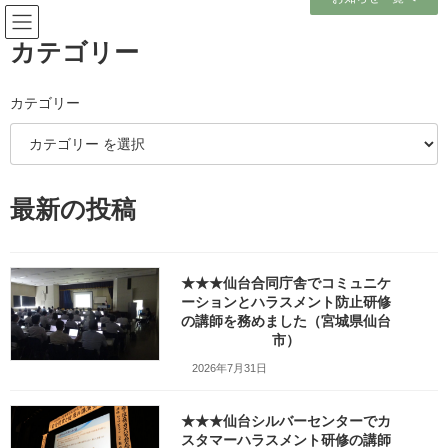
コ
ナ
ン
ビ
テ
ゲ
カテゴリー
ン
ー
ツ
シ
へ
ョ
カテゴリー
メディア
ス
ン
キ
に
ッ
移
プ
動
ホーム
最新の投稿
医療機関様の新入職員様向け「ハラスメント防止／カスハラ対策研修」で講
師を務めました（山形県上山市）w1280_DSC07422
医療機関様の新入職員様向け「ハラスメント防止／カスハラ対策研修」で講
師を務めました（山形県上山市）w1280_DSC07422
★★★仙台合同庁舎でコミュニケ
ーションとハラスメント防止研修
医療機関様の新入職員様向け
の講師を務めました（宮城県仙台
市）
「ハラスメント防止／カスハラ
2026年7月31日
対策研修」で講師を務めました
★★★仙台シルバーセンターでカ
（山形県上山市）
スタマーハラスメント研修の講師