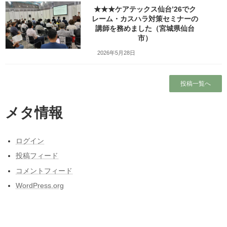
★★★ケアテックス仙台’26でク
Copy
レーム・カスハラ対策セミナーの
講師を務めました（宮城県仙台
市）
検索
2026年5月28日
人気の投稿とページ
投稿一覧へ
ガラガラの新幹線（指定席）なのになぜか人
がいる席の隣に発券される
メタ情報
ホーム
ログイン
ブログ
投稿フィード
昭和50年前後の中学校の校内合唱コンクール
コメントフィード
の懐かしい曲
WordPress.org
本当に営業しているの？仙台市民（南部）に
はよくわからない岩手サファリーパークに行
ってみました！（岩手県一関市）