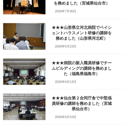
を務めました（宮城県仙台市）
w1280_20260402_141654
2026年7月30日
最
2026年4月3日
2026年4月10日
笹崎久美子
終
★★★山形県立河北病院でペイシ
更
新
ェントハラスメント研修の講師を
日
務めました（山形県河北町）
時
:
2026年6月23日
★★★病院の新入職員研修でチー
ムビルディングの講師を務めまし
た（福島県福島市）
2026年6月13日
★★★仙台第２合同庁舎で中堅係
員研修の講師を務めました（宮城
県仙台市）
Facebook
X
Bluesky
2026年6月10日
Threads
Hatena
LINE