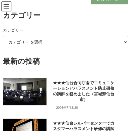
コ
ナ
ン
ビ
テ
ゲ
カテゴリー
ン
ー
ツ
シ
へ
ョ
カテゴリー
メディア
ス
ン
キ
に
ッ
移
プ
動
ホーム
最新の投稿
医療機関様の新入職員様向け「ハラスメント防止／カスハラ対策研修」で講
師を務めました（山形県上山市）w1280_20260402_141654
医療機関様の新入職員様向け「ハラスメント防止／カスハラ対策研修」で講
師を務めました（山形県上山市）w1280_20260402_141654
★★★仙台合同庁舎でコミュニケ
ーションとハラスメント防止研修
医療機関様の新入職員様向け
の講師を務めました（宮城県仙台
市）
「ハラスメント防止／カスハラ
2026年7月31日
対策研修」で講師を務めました
★★★仙台シルバーセンターでカ
（山形県上山市）
スタマーハラスメント研修の講師