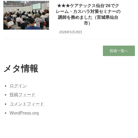
★★★ケアテックス仙台’26でク
レーム・カスハラ対策セミナーの
人気の投稿とページ
講師を務めました（宮城県仙台
市）
東北人が見た長野県人気質（主に茅野・諏訪
2026年5月28日
地方）の「ここにびっくり！」
ガラガラの新幹線（指定席）なのになぜか人
がいる席の隣に発券される
投稿一覧へ
ホーム
メタ情報
昭和50年前後の中学校の校内合唱コンクール
の懐かしい曲
ログイン
★★★仙台シルバーセンターでカスタマーハ
投稿フィード
ラスメント研修の講師を務めました（宮城県
コメントフィード
仙台市）
WordPress.org
ワッツ・ビジョンについて
出張旅「久慈編」（１）三陸道をあきらめて
行きは東北道で久慈へ