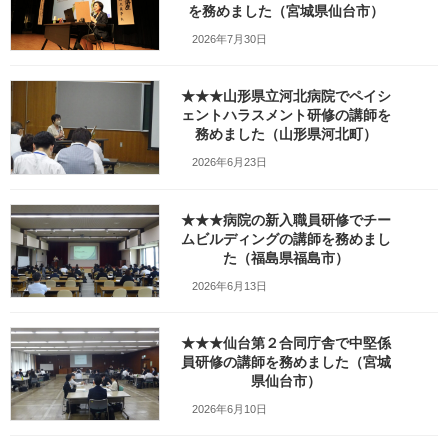
を務めました（宮城県仙台市）
更
新
2026年7月30日
日
時
:
★★★山形県立河北病院でペイシ
ェントハラスメント研修の講師を
務めました（山形県河北町）
2026年6月23日
★★★病院の新入職員研修でチー
ムビルディングの講師を務めまし
た（福島県福島市）
2026年6月13日
Facebook
X
Bluesky
★★★仙台第２合同庁舎で中堅係
Threads
Hatena
LINE
員研修の講師を務めました（宮城
県仙台市）
Copy
2026年6月10日
検索