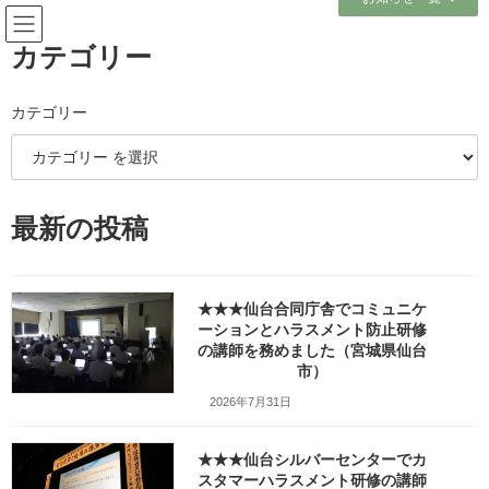
コ
ナ
ン
ビ
テ
ゲ
カテゴリー
ン
ー
ツ
シ
へ
ョ
カテゴリー
メディア
ス
ン
キ
に
ッ
移
プ
動
ホーム
最新の投稿
大崎：ホームラン食堂で「とんこつきくらげラーメン」
_w1280_20260217_115355
大崎：ホームラン食堂で「とんこつきくらげラーメン」
_w1280_20260217_115355
★★★仙台合同庁舎でコミュニケ
ーションとハラスメント防止研修
大崎：ホームラン食堂で「とん
の講師を務めました（宮城県仙台
市）
こつきくらげラーメン」
2026年7月31日
_w1280_20260217_115355
★★★仙台シルバーセンターでカ
最
2026年2月18日
2026年2月21日
笹崎久美子
スタマーハラスメント研修の講師
終