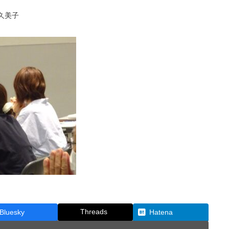
久美子
Threads
Bluesky
Hatena