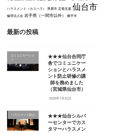
仙台市
ハラスメント（カスハラ）
男鹿市
定着支援
岩手県（一関市以外）
倫理法人会
横手市
最新の投稿
コミュニケーショ
★★★仙台合同庁
ン
舎でコミュニケー
ションとハラスメ
ント防止研修の講
師を務めました
（宮城県仙台市）
2026年7月31日
ハラスメント防止
★★★仙台シルバ
ーセンターでカス
タマーハラスメン