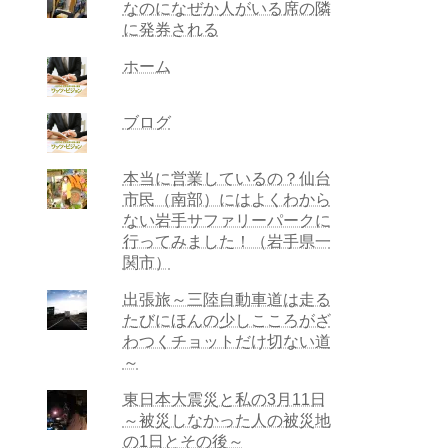
なのになぜか人がいる席の隣
に発券される
ホーム
ブログ
本当に営業しているの？仙台
市民（南部）にはよくわから
ない岩手サファリーパークに
行ってみました！（岩手県一
関市）
出張旅～三陸自動車道は走る
たびにほんの少しこころがざ
わつくチョットだけ切ない道
～
東日本大震災と私の3月11日
～被災しなかった人の被災地
の1日とその後～