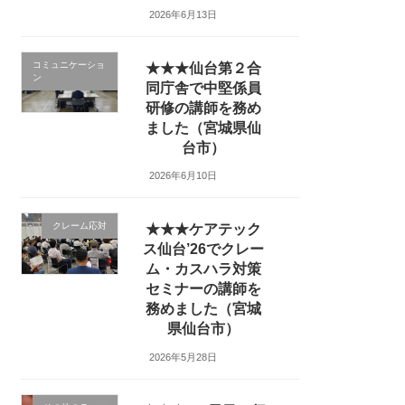
2026年6月13日
コミュニケーショ
★★★仙台第２合
ン
同庁舎で中堅係員
研修の講師を務め
ました（宮城県仙
台市）
2026年6月10日
クレーム応対
★★★ケアテック
ス仙台’26でクレー
ム・カスハラ対策
セミナーの講師を
務めました（宮城
県仙台市）
2026年5月28日