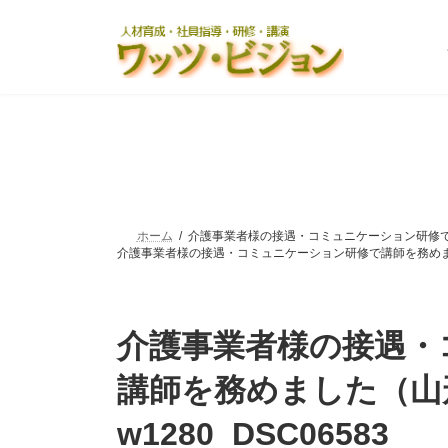
コ
ナ
ン
ビ
テ
ゲ
ン
ー
ツ
シ
へ
ョ
ス
ン
キ
に
ッ
移
プ
動
ホーム
介護事業者様の接遇・コミュニケーション研修で講師
介護事業者様の接遇・コミュニケーション研修で講師を務めました
介護事業者様の接遇・
講師を務めました（山
w1280_DSC06583