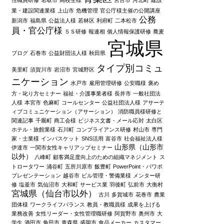
業・建設関連業様
上山市
危機管理
官公庁様主催の公開講座
公務
新潟市
福島県
公益法人様
若林区
利府町
二本松市
員・官公庁様
５Ｓ研修
報連相
個人情報保護研修
蕎麦
宮城県
ブログ
石巻市
公益財団法人様
秋田県
タイプ別コミュ
美里町
須賀川市
岩沼市
宮城野区
ニケーション
水戸市
雇用管理研修
公安職様
褒め
方・叱り方セミナー
福祉・介護事業者様
長井市
一般社団法
人様
本宮市
色麻町
コールセンター
公益社団法人様
アサーテ
ィブコミュニケーション（アサーション）
消防職員様研修と
関連記事
千厩町
商工会様
ビジネス文書・メール応対
太白区
ホテル・旅館業様
石川町
コンプライアンス研修
村山市
専門
家・士業様
インバスケット
SNS活用
富谷市
社会福祉法人様
山形県（山形市
伊達市
一関市女性キャリアップセミナー
以外）
八峰町
顧客満足度向上のための組織マネジメント
ス
トロータワー
涌谷町
五所川原市
飯豊町
PowerPoint・パワポ
プレゼンテーション
越谷市
ビル管理・警備業様
メンター研
修
塩釜市
気仙沼市
大和町
サービス業
羽後町
弘前市
大衡村
宮城県（仙台市以外）
古川
多賀城市
花巻市
農業
団体様
ワークライフバランス
教員・教職員様
成果を上げる
業務改善
女性リーダー・女性管理職研修
阿賀野市
奥州市
大
学生
酒田市
角田市
青森県
盛岡市
食品メーカー
カスタマー