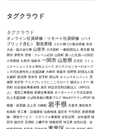
タグクラウド
タグクラウド
オンライン社員研修・リモート社員研修（ハイ
ブリッド含む）
製造業様
コロナ禍での集合研修
安全
山形市
大会・協力会行事
大河原町
一般財団法人
東京都
鶴
岡市
茅野市
苦情・クレーム応対
山田町
困った社員への対応
一関市
山形県
小売業様
久慈市
福島市
文京区
コミュ
ニケーションスキル等向上コース
ポリテクセンターのオープ
ン方式生産性向上支援訓練
大崎市
青森市
長野県
財団法人様
丸森町
新潟県
登米市
岩手町
郡山市
タイムマネジメント
茨
城県
米沢市
アイスブレイクにこころカード
婚活セミナー
柴
田町
社会福祉事業者様
泉区
特定非営利活動法人（NPO法
人）
電気工事業様
医療従事者様
オーダーメイド方式生産性
向上支援訓練
そば味音痴の蕎麦ブログ
Wordでチラシ/POP
幼
岩手県
稚園・保育園
北上市
川崎町
天童市
東松島市
松島町
管工事・設備業様
仙南地域
湯沢市
千代田区
産業廃棄
物・環境サービス・リサイクル事業様
女性活用・女性雇用
秋
田市
能代市
亘理町
八幡平市
情報管理
埼玉県
女性社員・女
青葉区
性職員研修
名取市
高校生様
宮古市
河北町
建設