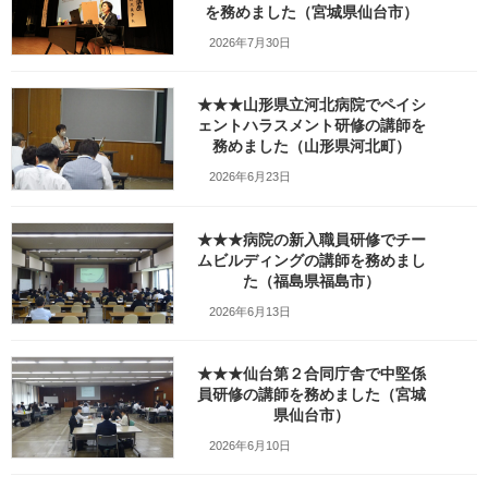
を務めました（宮城県仙台市）
最
2025年4月7日
2025年8月31日
笹崎久美子
終
2026年7月30日
更
新
日
★★★山形県立河北病院でペイシ
時
ェントハラスメント研修の講師を
:
務めました（山形県河北町）
2026年6月23日
★★★病院の新入職員研修でチー
ムビルディングの講師を務めまし
た（福島県福島市）
2026年6月13日
★★★仙台第２合同庁舎で中堅係
員研修の講師を務めました（宮城
Facebook
X
Bluesky
県仙台市）
Threads
Hatena
LINE
2026年6月10日
Copy