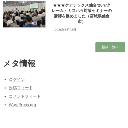
★★★ケアテックス仙台’26でク
レーム・カスハラ対策セミナーの
検索
講師を務めました（宮城県仙台
市）
人気の投稿とページ
2026年5月28日
ホーム
投稿一覧へ
ガラガラの新幹線（指定席）なのになぜか人
がいる席の隣に発券される
メタ情報
ブログ
ログイン
出張旅～三陸自動車道は走るたびにほんの少
投稿フィード
しこころがざわつくチョットだけ切ない道～
コメントフィード
本当に営業しているの？仙台市民（南部）に
WordPress.org
はよくわからない岩手サファリーパークに行
ってみました！（岩手県一関市）
昭和50年前後の中学校の校内合唱コンクール
の懐かしい曲