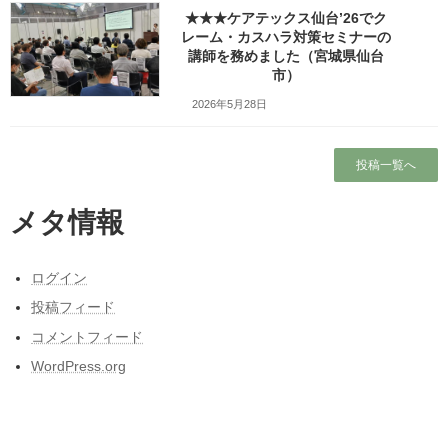
★★★ケアテックス仙台’26でク
レーム・カスハラ対策セミナーの
講師を務めました（宮城県仙台
検索
市）
2026年5月28日
人気の投稿とページ
ホーム
投稿一覧へ
プロフィール
メタ情報
昭和50年前後の中学校の校内合唱コンクール
の懐かしい曲
ログイン
投稿フィード
ワッツ・ビジョンについて
コメントフィード
WordPress.org
ガラガラの新幹線（指定席）なのになぜか人
がいる席の隣に発券される
東日本大震災と私の3月11日～被災しなかった
人の被災地の1日とその後～