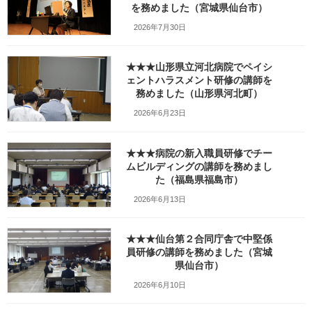
新
を務めました（宮城県仙台市）
日
時
2026年7月30日
:
★★★山形県立河北病院でペイシ
ェントハラスメント研修の講師を
務めました（山形県河北町）
2026年6月23日
★★★病院の新入職員研修でチー
ムビルディングの講師を務めまし
た（福島県福島市）
この写真のブログ記事
2026年6月13日
出張旅「久慈編」（３）久慈国家石油備蓄基地〜日本にこんな施
設があったとは！〜
★★★仙台第２合同庁舎で中堅係
員研修の講師を務めました（宮城
県仙台市）
Facebook
X
Bluesky
2026年6月10日
Threads
Hatena
LINE
Copy