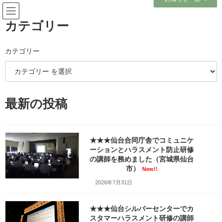
コ
ナ
ン
ビ
テ
ゲ
カテゴリー
ン
ー
ツ
シ
へ
ョ
カテゴリー
メディア
ス
ン
キ
に
ッ
移
プ
動
ホーム
最新の投稿
##久慈国家石油備蓄基地〜日本にこんな施設があったとは！〜_kuji-sekiyu
##久慈国家石油備蓄基地〜日本にこんな施設があったとは！〜_kuji-sekiyu
##久慈国家石油備蓄基地〜日本
★★★仙台合同庁舎でコミュニケ
ーションとハラスメント防止研修
にこんな施設があったとは！〜
の講師を務めました（宮城県仙台
市）
New!!
_kuji-sekiyu
2026年7月31日
最
2024年3月22日
2026年2月21日
笹崎久美子
終
★★★仙台シルバーセンターでカ
更
スタマーハラスメント研修の講師