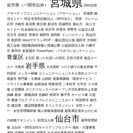
宮城県
岩手県（一関市以外）
SNS活用
アサーティブコミュニケーション（アサーション）
茨城県
婚
活セミナー
特定非営利活動法人（NPO法人）
苦情・クレーム
応対
大崎市
新潟県
東京都
新潟市
宮城野区
褒め方・叱り方
セミナー
社会福祉法人様
米沢市
伊達市
茅野市
公益法人様
宮古市
若林区
男鹿市
鶴岡市
柴田町
インバスケット
気仙沼
市
秋田県
Wordでチラシ/POP
一般社団法人様
酒田市
大和町
商工会様
消防職員様研修と関連記事
公益財団法人様
八幡平
市
奥州市
多賀城市
PowerPoint・パワポプレゼンテーション
青葉区
文京区
困った社員への対応
五所川原市
食品メー
岩手県
カー
大衡村
大河原町
コロナ禍での集合研修
千
代田区
メンター研修
コミュニケーションスキル等向上コース
青森市
専門家・士業様
山田町
産業廃棄物・環境サービス・
リサイクル事業様
仙南地域
情報管理
二本松市
大学生
５Ｓ研
修
公安職様
ポリテクセンターのオープン方式生産性向上支援
訓練
教員・教職員様
色麻町
秋田市
横手市
サービス業
久慈
市
蕎麦ブログ
アイスブレイクにこころカード
阿賀野市
能代
市
建設業・建設関連業様
タイムマネジメント
女性リーダ
ー・女性管理職研修
個人情報保護研修
顧客満足度向上のため
仙台市
の組織マネジメント
財団法人様
雇用管理研
修
太白区
一関市女性キャリアップセミナー
福祉・介護事業
者様
千厩町
河北町
盛岡市
社会福祉事業者様
長野県