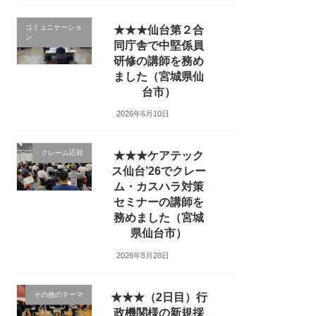
コミュニケーショ
★★★仙台第２合
ン
同庁舎で中堅係員
研修の講師を務め
ました（宮城県仙
台市）
2026年6月10日
クレーム応対
★★★ケアテック
ス仙台’26でクレー
ム・カスハラ対策
セミナーの講師を
務めました（宮城
県仙台市）
2026年5月28日
その他のテーマ
★★★（2日目）行
政機関様の新規採