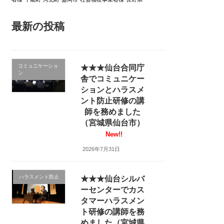
最新の投稿
コミュニケーショ
★★★仙台合同庁
ン
舎でコミュニケー
ションとハラスメ
ント防止研修の講
師を務めました
（宮城県仙台市）
New!!
2026年7月31日
ハラスメント防止
★★★仙台シルバ
ーセンターでカス
タマーハラスメン
ト研修の講師を務
めました（宮城県