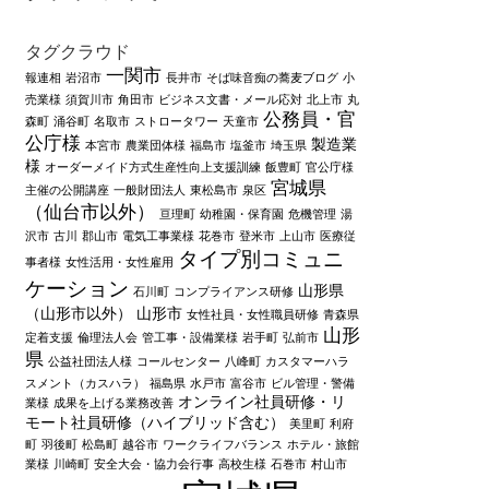
タグクラウド
一関市
報連相
岩沼市
長井市
そば味音痴の蕎麦ブログ
小
売業様
須賀川市
角田市
ビジネス文書・メール応対
北上市
丸
公務員・官
森町
涌谷町
名取市
ストロータワー
天童市
公庁様
製造業
本宮市
農業団体様
福島市
塩釜市
埼玉県
様
オーダーメイド方式生産性向上支援訓練
飯豊町
官公庁様
宮城県
主催の公開講座
一般財団法人
東松島市
泉区
（仙台市以外）
亘理町
幼稚園・保育園
危機管理
湯
沢市
古川
郡山市
電気工事業様
花巻市
登米市
上山市
医療従
タイプ別コミュニ
事者様
女性活用・女性雇用
ケーション
山形県
石川町
コンプライアンス研修
（山形市以外）
山形市
女性社員・女性職員研修
青森県
山形
定着支援
倫理法人会
管工事・設備業様
岩手町
弘前市
県
公益社団法人様
コールセンター
八峰町
カスタマーハラ
スメント（カスハラ）
福島県
水戸市
富谷市
ビル管理・警備
オンライン社員研修・リ
業様
成果を上げる業務改善
モート社員研修（ハイブリッド含む）
美里町
利府
町
羽後町
松島町
越谷市
ワークライフバランス
ホテル・旅館
業様
川崎町
安全大会・協力会行事
高校生様
石巻市
村山市