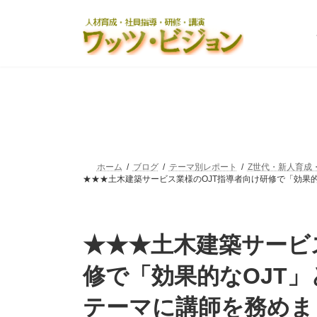
コ
ナ
ン
ビ
テ
ゲ
ン
ー
ツ
シ
へ
ョ
ス
ン
キ
に
ッ
移
プ
動
ホーム
ブログ
テーマ別レポート
Z世代・新人育成・
★★★土木建築サービス業様のOJT指導者向け研修で「効果
★★★土木建築サービ
修で「効果的なOJT
テーマに講師を務めま