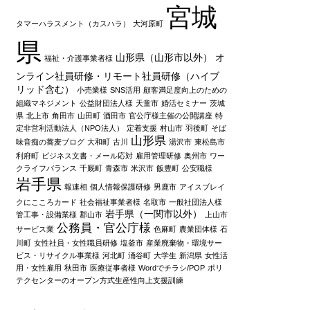
宮城
タマーハラスメント（カスハラ）
大河原町
県
山形県（山形市以外）
オ
福祉・介護事業者様
ンライン社員研修・リモート社員研修（ハイブ
リッド含む）
小売業様
SNS活用
顧客満足度向上のための
組織マネジメント
公益財団法人様
天童市
婚活セミナー
茨城
県
北上市
角田市
山田町
酒田市
官公庁様主催の公開講座
特
定非営利活動法人（NPO法人）
定着支援
村山市
羽後町
そば
山形県
味音痴の蕎麦ブログ
大和町
古川
湯沢市
東松島市
利府町
ビジネス文書・メール応対
雇用管理研修
奥州市
ワー
クライフバランス
千厩町
青森市
米沢市
飯豊町
公安職様
岩手県
報連相
個人情報保護研修
男鹿市
アイスブレイ
クにこころカード
社会福祉事業者様
名取市
一般社団法人様
岩手県（一関市以外）
管工事・設備業様
郡山市
上山市
公務員・官公庁様
サービス業
色麻町
農業団体様
石
川町
女性社員・女性職員研修
塩釜市
産業廃棄物・環境サー
ビス・リサイクル事業様
河北町
涌谷町
大学生
新潟県
女性活
用・女性雇用
秋田市
医療従事者様
Wordでチラシ/POP
ポリ
テクセンターのオープン方式生産性向上支援訓練