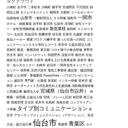
タグクラウド
八峰町
水戸市
二本松市
川崎町
横手市
宮城野区
千代田区
財
団法人様
タイムマネジメント
鶴岡市
大衡村
コールセンター
一関市
山形市
仙南地域
一般財団法人
５Ｓ研修
福島市
ホテル・旅館業様
岩手町
新潟市
弘前市
亘理町
女性リーダ
製造業様
ー・女性管理職研修
多賀城市
柴田町
ストロータ
ワー
太白区
気仙沼市
危機管理
埼玉県
石巻市
丸森町
伊達市
食品メーカー
蕎麦ブログ
八幡平市
困った社員への対応
コミ
ュニケーションスキル等向上コース
本宮市
公益社団法人様
若林区
教員・教職員様
東京都
コロナ禍での集合研修
茅野市
宮古市
泉区
インバスケット
阿賀野市
須賀川市
能代市
社会
福祉法人様
福島県
久慈市
成果を上げる業務改善
花巻市
褒め
方・叱り方セミナー
大崎市
岩沼市
一関市女性キャリアップ
セミナー
長野県
五所川原市
電気工事業様
建設業・建設関連
業様
ビル管理・警備業様
PowerPoint・パワポプレゼンテーシ
ョン
越谷市
専門家・士業様
美里町
メンター研修
登米市
盛
岡市
オーダーメイド方式生産性向上支援訓練
消防職員様研修
宮城県（仙台市以外）
と関連記事
倫理法人会
幼
稚園・保育園
公益法人様
苦情・クレーム応対
秋田県
商工会
様
情報管理
文京区
長井市
松島町
高校生様
コンプライアン
タイプ別コミュニケーション
ス研修
富
谷市
アサーティブコミュニケーション（アサーション）
安全
仙台市
青葉区
大会・協力会行事
青森県
カス