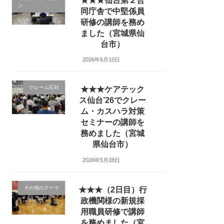
★★★仙台第２合
ン
同庁舎で中堅係員
研修の講師を務め
ました（宮城県仙
台市）
2026年6月10日
クレーム応対
★★★ケアテック
ス仙台’26でクレー
ム・カスハラ対策
セミナーの講師を
務めました（宮城
県仙台市）
2026年5月28日
その他のテーマ
★★★（2日目）行
政機関様の新規採
用職員研修で講師
を務めました（宮