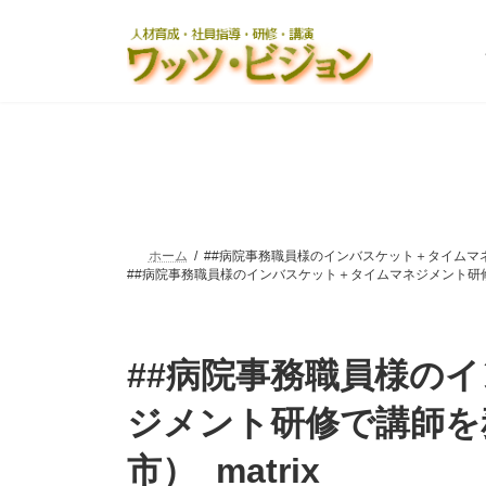
コ
ナ
ン
ビ
テ
ゲ
ン
ー
ツ
シ
へ
ョ
ス
ン
キ
に
ッ
移
プ
動
ホーム
##病院事務職員様のインバスケット＋タイムマネ
##病院事務職員様のインバスケット＋タイムマネジメント研修で
##病院事務職員様の
ジメント研修で講師を
市）_matrix