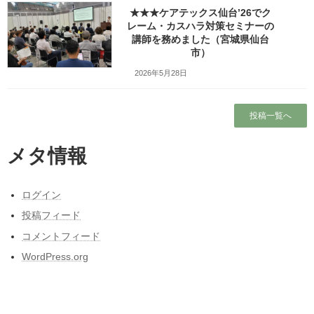
Facebook
X
Bluesky
★★★ケアテックス仙台’26でク
レーム・カスハラ対策セミナーの
Threads
Hatena
LINE
講師を務めました（宮城県仙台
市）
Copy
2026年5月28日
コメントを残す
投稿一覧へ
メールアドレスが公開されることはありません。
※
が付いている
欄は必須項目です
メタ情報
コメント
※
ログイン
投稿フィード
コメントフィード
WordPress.org
名前
※