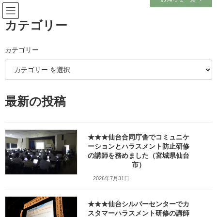
コ
ナ
ン
ビ
テ
ゲ
カテゴリー
ン
ー
ツ
シ
へ
ョ
カテゴリー
メディア
ス
ン
キ
に
ッ
移
プ
動
ホーム
最新の投稿
ポリテク岩手様のＩＴ活用力セミナーで『視覚効果を活用するプレゼンテー
ション技法』（パワーポイント講座）の講師を務めました（岩手県一関市）
_fx_08-
ポリテク岩手様のＩＴ活用力セミナーで『視覚効果を活用するプレゼンテー
ション技法』（パワーポイント講座）の講師を務めました（岩手県一関市）
★★★仙台合同庁舎でコミュニケ
_fx_08-
ーションとハラスメント防止研修
の講師を務めました（宮城県仙台
市）
ポリテク岩手様のＩＴ活用力セ
2026年7月31日
ミナーで『視覚効果を活用する
プレゼンテーション技法』（パ
★★★仙台シルバーセンターでカ
スタマーハラスメント研修の講師