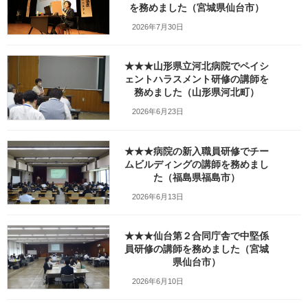
ワーポイント講座）の講師を務
を務めました（宮城県仙台市）
2026年7月30日
めました（岩手県一関市）
_fx_08-
★★★山形県立河北病院でペイシ
ェントハラスメント研修の講師を
最
務めました（山形県河北町）
2021年2月8日
2021年2月8日
笹崎久美子
終
更
2026年6月23日
新
日
時
★★★病院の新入職員研修でチー
:
ムビルディングの講師を務めまし
た（福島県福島市）
2026年6月13日
★★★仙台第２合同庁舎で中堅係
員研修の講師を務めました（宮城
県仙台市）
2026年6月10日