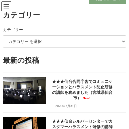
コ
ナ
ン
ビ
テ
ゲ
カテゴリー
ン
ー
ツ
シ
へ
ョ
カテゴリー
ブログ
ス
ン
キ
に
ッ
移
プ
動
ホーム
ブログ
テーマ別レポート
最新の投稿
Z世代・新人育成・OJT担当者向け
★★★岩沼市役所で公務員の皆様の「監督者OJT研修」の講師を務めました
（宮城県岩沼市）
★★★仙台合同庁舎でコミュニケ
★★★岩沼市役所で公務員の皆
ーションとハラスメント防止研修
の講師を務めました（宮城県仙台
様の「監督者OJT研修」の講師
市）
New!!
2026年7月31日
を務めました（宮城県岩沼市）
最
★★★仙台シルバーセンターでカ
2018年10月31日
2025年2月16日
笹崎久美子
終
スタマーハラスメント研修の講師