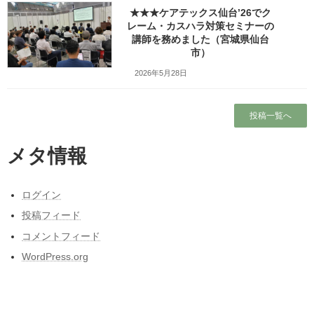
OJTの重要性を伝える「座学」
★★★ケアテックス仙台’26でク
人間関係のヒントになる
レーム・カスハラ対策セミナーの
「タイプ別コミュニケーション」
講師を務めました（宮城県仙台
そして、信頼関係を築き
市）
相手の意欲と行動力を高める
2026年5月28日
「コーチング」。
盛りだくさんだったので
投稿一覧へ
午前の部も午後の部も
それぞれ数分
メタ情報
時間オーバーしてしまいましたが
タイプ別コミュニケーションは
やはりご好評で
ログイン
午前の部に参加した方のお話を耳にして
投稿フィード
午後の部に急きょ参加して下さった
コメントフィード
課長さんもいらっしゃいました。
WordPress.org
そういったお話を伺うと
講師としてはとてもうれしいです。
ありがとうございます。