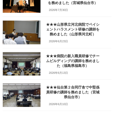
更
を務めました（宮城県仙台市）
新
日
2026年7月30日
時
:
★★★山形県立河北病院でペイシ
ェントハラスメント研修の講師を
務めました（山形県河北町）
2026年6月23日
★★★病院の新入職員研修でチー
10月31日㈬は市役所の皆さんの
ムビルディングの講師を務めまし
監督者研修の講師を務めました。
た（福島県福島市）
2026年6月13日
現場を取りまとめる
リーダーの皆さんが対象で
次世代を担う戦力を養うために
★★★仙台第２合同庁舎で中堅係
どうやって部下を育てていくか？
員研修の講師を務めました（宮城
県仙台市）
がテーマのOJT研修です。
2026年6月10日
内容は