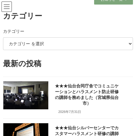
コ
ナ
ン
ビ
テ
ゲ
カテゴリー
ン
ー
ツ
シ
へ
ョ
カテゴリー
ブログ
ス
ン
キ
に
ッ
移
プ
動
ホーム
ブログ
テーマ別レポート
タイプ別接し方／DiSC
最新の投稿
★★★登米で『子育て女性の私らしさ診断セミナー』を行いました
★★★登米で『子育て女性の私
★★★仙台合同庁舎でコミュニケ
らしさ診断セミナー』を行いま
ーションとハラスメント防止研修
の講師を務めました（宮城県仙台
市）
した
2026年7月31日
最
2018年6月29日
2020年8月20日
笹崎久美子
終
更
★★★仙台シルバーセンターでカ
新
スタマーハラスメント研修の講師