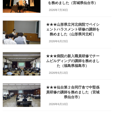
日
を務めました（宮城県仙台市）
時
:
2026年7月30日
★★★山形県立河北病院でペイシ
ェントハラスメント研修の講師を
務めました（山形県河北町）
2026年6月23日
★★★病院の新入職員研修でチー
ムビルディングの講師を務めまし
た（福島県福島市）
2026年6月13日
★★★仙台第２合同庁舎で中堅係
員研修の講師を務めました（宮城
6月28日㈭は登米市のとめ女性支援センターで、
県仙台市）
『子育て女性の私らしさ診断セミナー』を担当しました。
2026年6月10日