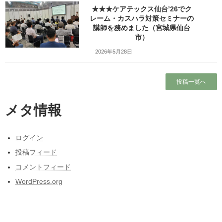
★★★ケアテックス仙台’26でク
宮城県子育て女性就職支援育成事業として、
レーム・カスハラ対策セミナーの
講師を務めました（宮城県仙台
とめタウンネット
さんが運営されたセミナーで、
市）
今回もリクエストをいただき、
タイプ別コミュニケーション講座を行いました。
2026年5月28日
投稿一覧へ
内容はいつも通り、
メタ情報
問題に答えて、自分のタイプを集計し、
それぞれの特長を解説していくものです。
ログイン
投稿フィード
毎回興味深く感じますが、
コメントフィード
それぞれのタイプの代表の方と私が、
WordPress.org
簡単なロープレを行うと、
どの会場でも同じやりとりになるのが
面白いですね。