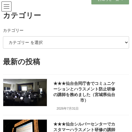
コ
ナ
ン
ビ
テ
ゲ
カテゴリー
ン
ー
ツ
シ
へ
ョ
カテゴリー
メディア
ス
ン
キ
に
ッ
移
プ
動
ホーム
最新の投稿
##建築会社様の協力会行事で講演会の講師を務め『ビジネスの達人は褒め上
手』というテーマでお話をしました（山形県山形市）_jimdoHPw1200・
Facebook・DSC01120
##建築会社様の協力会行事で講演会の講師を務め『ビジネスの達人は褒め上
手』というテーマでお話をしました（山形県山形市）_jimdoHPw1200・
★★★仙台合同庁舎でコミュニケ
Facebook・DSC01120
ーションとハラスメント防止研修
の講師を務めました（宮城県仙台
市）
##建築会社様の協力会行事で講
2026年7月31日
演会の講師を務め『ビジネスの
★★★仙台シルバーセンターでカ
達人は褒め上手』というテーマ
スタマーハラスメント研修の講師