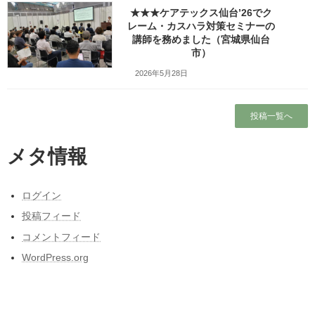
★★★ケアテックス仙台’26でク
レーム・カスハラ対策セミナーの
講師を務めました（宮城県仙台
この写真のブログ記事
市）
建築会社様の協力会行事で講演会の講師を務め『ビジネスの達人
2026年5月28日
は褒め上手』というテーマでお話をしました（山形県山形市）
投稿一覧へ
Facebook
X
Bluesky
メタ情報
Threads
Hatena
LINE
Copy
ログイン
コメントを残す
投稿フィード
コメントフィード
メールアドレスが公開されることはありません。
※
が付いている
欄は必須項目です
WordPress.org
コメント
※