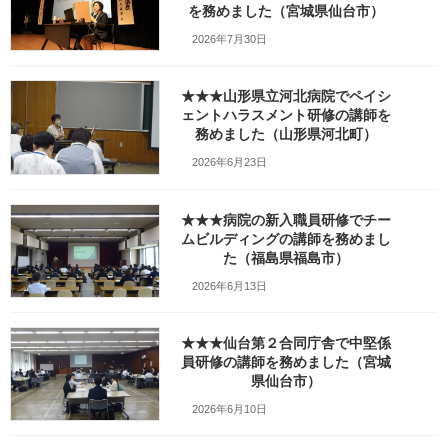
を務めました（宮城県仙台市）
でお話をしました（山形県山形
2026年7月30日
市）_jimdoHPw1200・
Facebook・DSC01120
★★★山形県立河北病院でペイシ
ェントハラスメント研修の講師を
務めました（山形県河北町）
最
2021年2月7日
2026年2月21日
笹崎久美子
終
2026年6月23日
更
新
日
★★★病院の新入職員研修でチー
時
:
ムビルディングの講師を務めまし
た（福島県福島市）
2026年6月13日
★★★仙台第２合同庁舎で中堅係
員研修の講師を務めました（宮城
県仙台市）
2026年6月10日