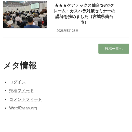
★★★ケアテックス仙台’26でク
出張旅～三陸自動車道は走るたびにほんの少
レーム・カスハラ対策セミナーの
しこころがざわつくチョットだけ切ない道～
講師を務めました（宮城県仙台
市）
本当に営業しているの？仙台市民（南部）に
はよくわからない岩手サファリーパークに行
2026年5月28日
ってみました！（岩手県一関市）
東日本大震災と私の3月11日～被災しなかった
投稿一覧へ
人の被災地の1日とその後～
昭和50年前後の中学校の校内合唱コンクール
メタ情報
の懐かしい曲
ログイン
カテゴリー
投稿フィード
コメントフィード
カテゴリー
WordPress.org