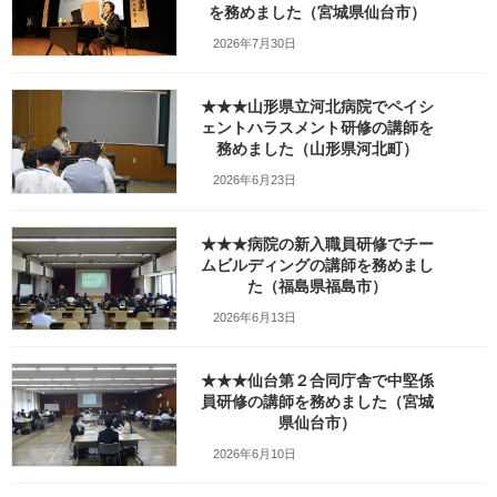
を務めました（宮城県仙台市）
2026年7月30日
★★★山形県立河北病院でペイシ
Facebook
X
Bluesky
ェントハラスメント研修の講師を
Threads
務めました（山形県河北町）
Hatena
LINE
2026年6月23日
Copy
★★★病院の新入職員研修でチー
検索
ムビルディングの講師を務めまし
た（福島県福島市）
人気の投稿とページ
2026年6月13日
ホーム
★★★仙台第２合同庁舎で中堅係
員研修の講師を務めました（宮城
ガラガラの新幹線（指定席）なのになぜか人
県仙台市）
がいる席の隣に発券される
2026年6月10日
ブログ