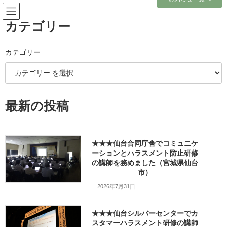
コ
ナ
ン
ビ
テ
ゲ
カテゴリー
ン
ー
ツ
シ
へ
ョ
カテゴリー
メディア
ス
ン
キ
に
ッ
移
プ
動
ホーム
ロゴ_w400_Twitter-social-icons-rounded-square-blue
最新の投稿
ロゴ_w400_Twitter-social-icons-rounded-square-blue
ロゴ_w400_Twitter-social-
★★★仙台合同庁舎でコミュニケ
icons-rounded-square-blue
ーションとハラスメント防止研修
の講師を務めました（宮城県仙台
市）
最
2022年1月1日
2022年1月10日
笹崎久美子
終
2026年7月31日
更
新
日
★★★仙台シルバーセンターでカ
時
スタマーハラスメント研修の講師
: