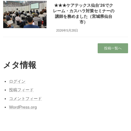
社員研修、職員研修、新人研修、リーダー研修ほか、社内行事や
★★★ケアテックス仙台’26でク
団体様の年次大会等で講話・講演を行っています。（→
2020年の
レーム・カスハラ対策セミナーの
実績はこちら
）
講師を務めました（宮城県仙台
市）
社員・スタッフ様の人材育成と指導・個人指導・グループ指導
2026年5月28日
・定期的にご訪問して、グループ指導、リーダーチーム指導、リ
ーダーコーチングなどを行っています。（→
テーマはこちら
）
・ミニコールセンター、少人数のお客様サポートチームの立ち上
投稿一覧へ
げと指導を行っています。
メタ情報
個人コーチング・個人指導・グループコーチング・面談代行
コーチングによる目標達成のお手伝いや、SNS発信の初心者向け
基本指導を行っています。（→
プロフィールはこちら
）
ログイン
人のつながりがテーマです
投稿フィード
コメントフィード
こんな分野のお話をしています（研修項目）
WordPress.org