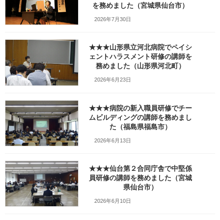
を務めました（宮城県仙台市）
メッセージ
2026年7月30日
研修・講演、スタッフ指導、リーダー
育成、を行っています
★★★山形県立河北病院でペイシ
ェントハラスメント研修の講師を
務めました（山形県河北町）
2026年6月23日
★★★病院の新入職員研修でチー
ムビルディングの講師を務めまし
た（福島県福島市）
2026年6月13日
★★★仙台第２合同庁舎で中堅係
員研修の講師を務めました（宮城
お引き受けしているお仕事（業務内容）
県仙台市）
社員研修・職員研修・スタッフ研修・講演、公開講座・セミナ
2026年6月10日
ー・勉強会