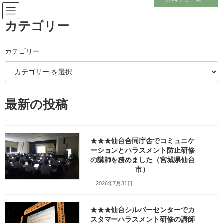
コ
ナ
ン
ビ
テ
ゲ
カテゴリー
ン
ー
ツ
シ
へ
ョ
カテゴリー
旧トップページ
ス
ン
キ
に
ッ
移
プ
動
ホーム
旧トップページ
最新の投稿
ひとりで活動している個人の講師ですが、毎年多くのお客様から
研修・講演や社員指導のご依頼をいただいています。
★★★仙台合同庁舎でコミュニケ
ーションとハラスメント防止研修
の講師を務めました（宮城県仙台
index
[
hide
]
市）
研修・講演、スタッフ指導、リーダー育成、を行っています
2026年7月31日
お引き受けしているお仕事（業務内容）
人のつながりがテーマです
こんな分野のお話をしています（研修項目）
★★★仙台シルバーセンターでカ
ご依頼の多い講演テーマ
スタマーハラスメント研修の講師
グループ指導の実施例