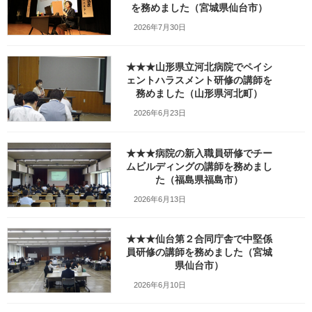
を務めました（宮城県仙台市）
_fx_w1280_DSC06058
2026年7月30日
最
2026年2月22日
2026年3月3日
笹崎久美子
終
★★★山形県立河北病院でペイシ
更
新
ェントハラスメント研修の講師を
日
務めました（山形県河北町）
時
:
2026年6月23日
★★★病院の新入職員研修でチー
ムビルディングの講師を務めまし
た（福島県福島市）
2026年6月13日
★★★仙台第２合同庁舎で中堅係
員研修の講師を務めました（宮城
県仙台市）
Facebook
X
Bluesky
2026年6月10日
Threads
Hatena
LINE