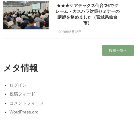
★★★ケアテックス仙台’26でク
Copy
レーム・カスハラ対策セミナーの
講師を務めました（宮城県仙台
市）
検索
2026年5月28日
人気の投稿とページ
投稿一覧へ
ガラガラの新幹線（指定席）なのになぜか人
がいる席の隣に発券される
メタ情報
ホーム
ログイン
ブログ
投稿フィード
本当に営業しているの？仙台市民（南部）に
コメントフィード
はよくわからない岩手サファリーパークに行
WordPress.org
ってみました！（岩手県一関市）
出張旅～三陸自動車道は走るたびにほんの少
しこころがざわつくチョットだけ切ない道～