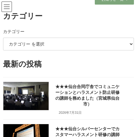
コ
ナ
ン
ビ
テ
ゲ
カテゴリー
ン
ー
ツ
シ
へ
ョ
カテゴリー
メディア
ス
ン
キ
に
ッ
移
プ
動
ホーム
最新の投稿
2025（2日目）久慈広域連合消防本部様で若手職員向けコミュニケーション
研修の講師を務めました。（岩手県久慈市）_fx_w1280_DSC06058
2025（2日目）久慈広域連合消防本部様で若手職員向けコミュニケーション
研修の講師を務めました。（岩手県久慈市）_fx_w1280_DSC06058
★★★仙台合同庁舎でコミュニケ
ーションとハラスメント防止研修
2025（2日目）久慈広域連合消防
の講師を務めました（宮城県仙台
市）
本部様で若手職員向けコミュニ
2026年7月31日
ケーション研修の講師を務めま
★★★仙台シルバーセンターでカ
した。（岩手県久慈市）
スタマーハラスメント研修の講師