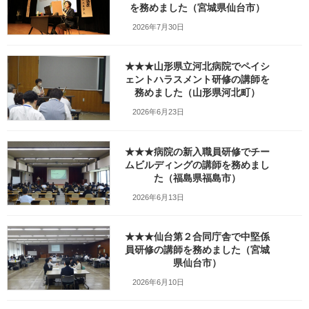
を務めました（宮城県仙台市）
最
2025年2月9日
2025年8月31日
笹崎久美子
終
2026年7月30日
更
新
日
★★★山形県立河北病院でペイシ
時
ェントハラスメント研修の講師を
:
務めました（山形県河北町）
2026年6月23日
★★★病院の新入職員研修でチー
ムビルディングの講師を務めまし
た（福島県福島市）
2026年6月13日
★★★仙台第２合同庁舎で中堅係
員研修の講師を務めました（宮城
Facebook
X
Bluesky
県仙台市）
Threads
Hatena
LINE
2026年6月10日
Copy