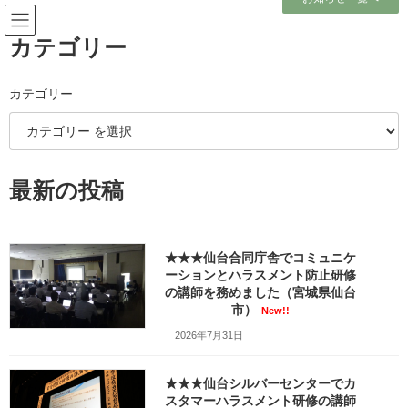
コ
ナ
ン
ビ
テ
ゲ
カテゴリー
ン
ー
ツ
シ
へ
ョ
カテゴリー
メディア
ス
ン
キ
に
ッ
移
プ
動
ホーム
最新の投稿
消防署様のコンプライアンス研修で「コーチング研修」の講師を務めました
（宮城県仙台市）w1280_20250131_111601_665
消防署様のコンプライアンス研修で「コーチング研修」の講師を務めました
（宮城県仙台市）w1280_20250131_111601_665
★★★仙台合同庁舎でコミュニケ
ーションとハラスメント防止研修
消防署様のコンプライアンス研
の講師を務めました（宮城県仙台
市）
New!!
修で「コーチング研修」の講師
2026年7月31日
を務めました（宮城県仙台市）
★★★仙台シルバーセンターでカ
w1280_20250131_111601_665
スタマーハラスメント研修の講師