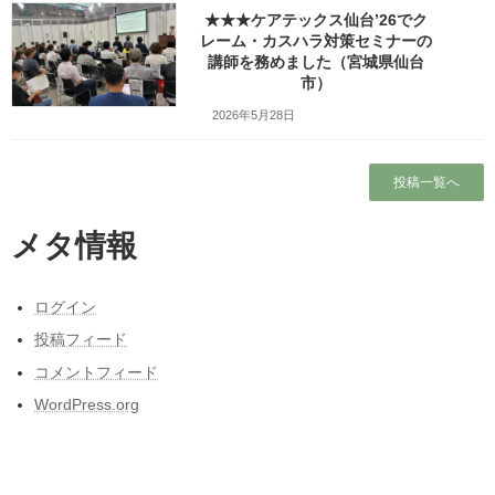
★★★ケアテックス仙台’26でク
レーム・カスハラ対策セミナーの
検索
講師を務めました（宮城県仙台
市）
人気の投稿とページ
2026年5月28日
ホーム
投稿一覧へ
ワッツ・ビジョンについて
メタ情報
プロフィール
ログイン
昭和50年前後の中学校の校内合唱コンクール
投稿フィード
の懐かしい曲
コメントフィード
ガラガラの新幹線（指定席）なのになぜか人
WordPress.org
がいる席の隣に発券される
東日本大震災と私の3月11日～被災しなかった
人の被災地の1日とその後～