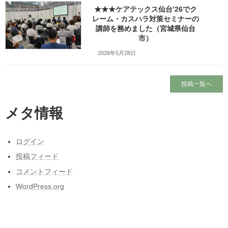
★★★ケアテックス仙台’26でク
レーム・カスハラ対策セミナーの
検索
講師を務めました（宮城県仙台
市）
人気の投稿とページ
2026年5月28日
ホーム
投稿一覧へ
ガラガラの新幹線（指定席）なのになぜか人
がいる席の隣に発券される
メタ情報
ブログ
ログイン
出張旅～三陸自動車道は走るたびにほんの少
投稿フィード
しこころがざわつくチョットだけ切ない道～
コメントフィード
本当に営業しているの？仙台市民（南部）に
WordPress.org
はよくわからない岩手サファリーパークに行
ってみました！（岩手県一関市）
東日本大震災と私の3月11日～被災しなかった
人の被災地の1日とその後～