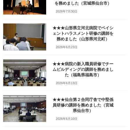
を務めました（宮城県仙台市）
最
2024年5月29日
2024年6月9日
笹崎久美子
終
2026年7月30日
更
新
日
★★★山形県立河北病院でペイシ
時
ェントハラスメント研修の講師を
:
務めました（山形県河北町）
2026年6月23日
★★★病院の新入職員研修でチー
ムビルディングの講師を務めまし
た（福島県福島市）
2026年6月13日
★★★仙台第２合同庁舎で中堅係
員研修の講師を務めました（宮城
Facebook
X
Bluesky
県仙台市）
Threads
Hatena
LINE
2026年6月10日
Copy