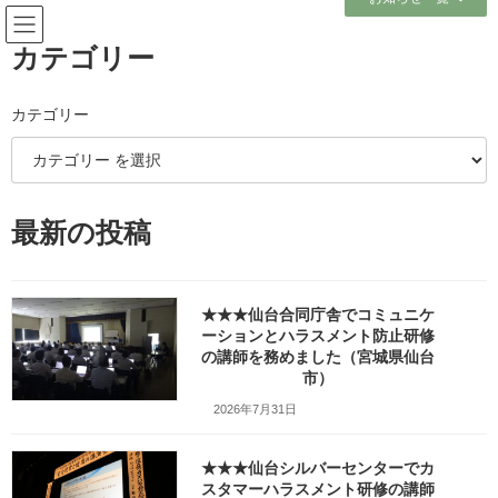
コ
ナ
ン
ビ
テ
ゲ
カテゴリー
ン
ー
ツ
シ
へ
ョ
カテゴリー
メディア
ス
ン
キ
に
ッ
移
プ
動
ホーム
最新の投稿
健診クリニック様の一般職向けハラスメント防止研修で講師を務めました
（宮城県仙台市）_w1280_20240525_074339
健診クリニック様の一般職向けハラスメント防止研修で講師を務めました
（宮城県仙台市）_w1280_20240525_074339
★★★仙台合同庁舎でコミュニケ
ーションとハラスメント防止研修
健診クリニック様の一般職向け
の講師を務めました（宮城県仙台
市）
ハラスメント防止研修で講師を
2026年7月31日
務めました（宮城県仙台市）
★★★仙台シルバーセンターでカ
_w1280_20240525_074339
スタマーハラスメント研修の講師